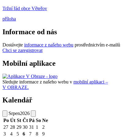
Tržní řád obce Věteřov
příloha
Informace od nás
Dostávejte
informace z našeho webu
prostřednictvím e-mailů
Chci se zaregistrovat
Mobilní aplikace
Sledujte informace z našeho webu v
mobilní aplikaci –
V OBRAZE.
Kalendář
Srpen
2026
Po
Út
St
Čt
Pá
So
Ne
27
28
29
30
31
1
2
3
4
5
6
7
8
9