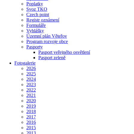
Poplatky
Svoz TKO
Czech point
Registr oznámení
Formuláře
Vyhlášky
Územní plán Věteřov
Program rozvoje obce
Pasporty
Pasport veřejného osvětlení
Pasport zeleně
Fotogalerie
2026
2025
2024
2023
2022
2021
2020
2019
2018
2017
2016
2015
2013