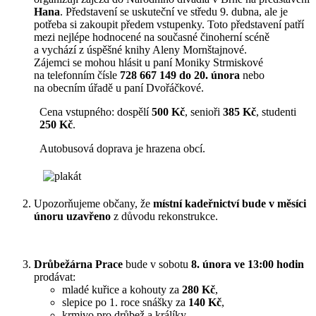
Hana
. Představení se uskuteční ve středu 9. dubna, ale je
potřeba si zakoupit předem vstupenky. Toto představení patří
mezi nejlépe hodnocené na současné činoherní scéně
a vychází z úspěšné knihy Aleny Mornštajnové.
Zájemci se mohou hlásit u paní Moniky Strmiskové
na telefonním čísle
728 667 149
do 20. února
nebo
na obecním úřadě u paní Dvořáčkové.
Cena vstupného: dospělí
500 Kč
, senioři
385 Kč
, studenti
250 Kč
.
Autobusová doprava je hrazena obcí.
Upozorňujeme občany, že
místní kadeřnictví bude v měsíci
únoru uzavřeno
z důvodu rekonstrukce.
Drůbežárna Prace
bude v sobotu
8. února ve 13:00 hodin
prodávat:
mladé kuřice a kohouty za
280 Kč
,
slepice po 1. roce snášky za
140 Kč
,
krmivo pro drůbež a králíky,