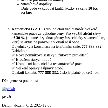
vitamínové doplňky.
Dále bude vykupovat králičí kožky za cenu
10 Kč
za kus
.
Kamenictví G.A.L.
s dlouholetou tradicí nabízí veškeré
kamenické práce za výhodné ceny. Pro využití
akční slevy
až 30 %
je nutné si sjednat přesný čas schůzky s kameníkem,
který se aktuálně pohybuje v okolí naší obce.
Objednávky a konzultace na telefonním čísle:
777-888-332
.
Nabízíme:
✅ Nové pomníkové sestavy v žulovém provedení
✅ Broušení starých hrobů
✅ Kompletní kamenické a restaurátorské práce
✅ Veškeré opravy a úpravy hrobů
Opakuji kontakt:
777-888-332
, číslo je platné po celý rok.
Děkujeme za pozornost
plakát
Datum vložení:
6. 2. 2025 12:05