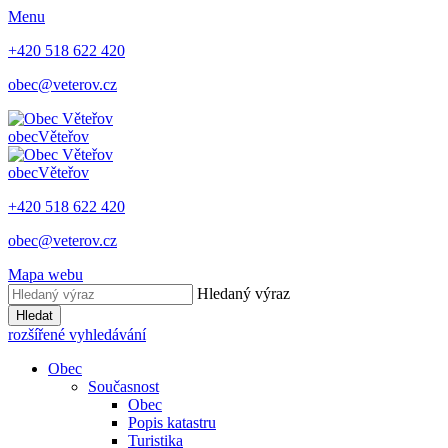
Menu
+420 518 622 420
obec@veterov.cz
obec
Věteřov
obec
Věteřov
+420 518 622 420
obec@veterov.cz
Mapa webu
Hledaný výraz
Hledat
rozšířené vyhledávání
Obec
Současnost
Obec
Popis katastru
Turistika