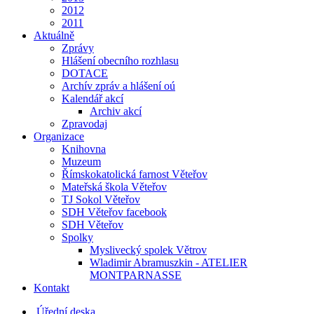
2012
2011
Aktuálně
Zprávy
Hlášení obecního rozhlasu
DOTACE
Archív zpráv a hlášení oú
Kalendář akcí
Archiv akcí
Zpravodaj
Organizace
Knihovna
Muzeum
Římskokatolická farnost Věteřov
Mateřská škola Věteřov
TJ Sokol Věteřov
SDH Věteřov facebook
SDH Věteřov
Spolky
Myslivecký spolek Větrov
Wladimir Abramuszkin - ATELIER
MONTPARNASSE
Kontakt
Úřední deska