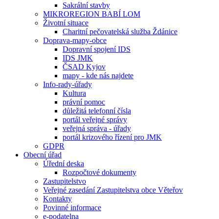
Sakrální stavby
MIKROREGION BABÍ LOM
Životní situace
Charitní pečovatelská služba Ždánice
Doprava-mapy-obce
Dopravní spojení IDS
IDS JMK
ČSAD Kyjov
mapy - kde nás najdete
Info-rady-úřady
Kultura
právní pomoc
důležitá telefonní čísla
portál veřejné správy
veřejná správa - úřady
portál krizového řízení pro JMK
GDPR
Obecní úřad
Úřední deska
Rozpočtové dokumenty
Zastupitelstvo
Veřejné zasedání Zastupitelstva obce Věteřov
Kontakty
Povinné informace
e-podatelna