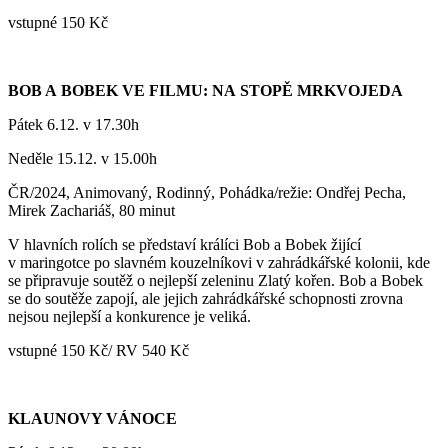
vstupné 150 Kč
BOB A BOBEK VE FILMU: NA STOPĚ MRKVOJEDA
Pátek 6.12. v 17.30h
Neděle 15.12. v 15.00h
ČR/2024, Animovaný, Rodinný, Pohádka/režie: Ondřej Pecha,
Mirek Zachariáš, 80 minut
V hlavních rolích se představí králíci Bob a Bobek žijící
v maringotce po slavném kouzelníkovi v zahrádkářské kolonii, kde
se připravuje soutěž o nejlepší zeleninu Zlatý kořen. Bob a Bobek
se do soutěže zapojí, ale jejich zahrádkářské schopnosti zrovna
nejsou nejlepší a konkurence je veliká.
vstupné 150 Kč/ RV 540 Kč
KLAUNOVY VÁNOCE