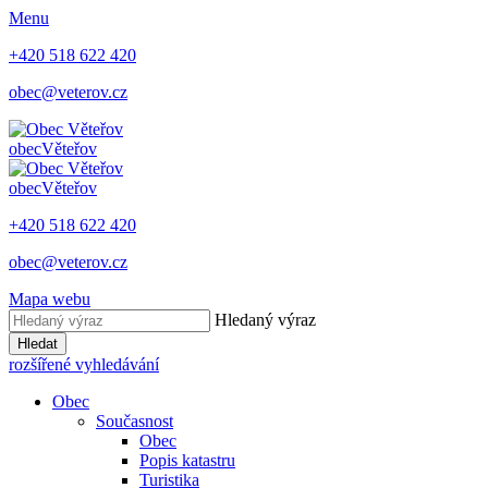
Menu
+420 518 622 420
obec@veterov.cz
obec
Věteřov
obec
Věteřov
+420 518 622 420
obec@veterov.cz
Mapa webu
Hledaný výraz
Hledat
rozšířené vyhledávání
Obec
Současnost
Obec
Popis katastru
Turistika