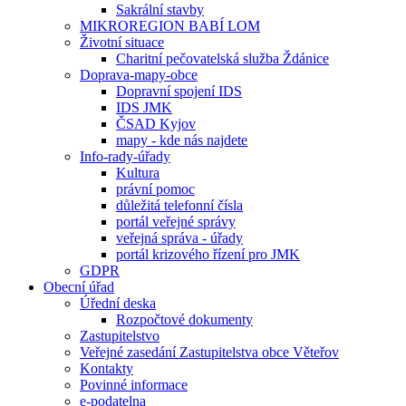
Sakrální stavby
MIKROREGION BABÍ LOM
Životní situace
Charitní pečovatelská služba Ždánice
Doprava-mapy-obce
Dopravní spojení IDS
IDS JMK
ČSAD Kyjov
mapy - kde nás najdete
Info-rady-úřady
Kultura
právní pomoc
důležitá telefonní čísla
portál veřejné správy
veřejná správa - úřady
portál krizového řízení pro JMK
GDPR
Obecní úřad
Úřední deska
Rozpočtové dokumenty
Zastupitelstvo
Veřejné zasedání Zastupitelstva obce Věteřov
Kontakty
Povinné informace
e-podatelna