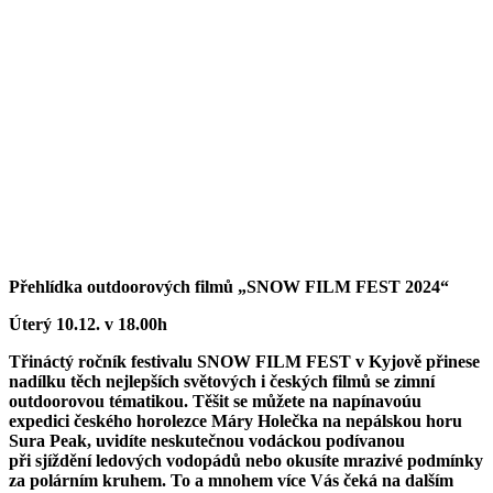
Přehlídka outdoorových filmů „SNOW FILM FEST 2024“
Úterý 10.12. v 18.00h
Třináctý ročník festivalu SNOW FILM FEST v Kyjově přinese
nadílku těch nejlepších světových i českých filmů se zimní
outdoorovou tématikou. Těšit se můžete na napínavoúu
expedici českého horolezce Máry Holečka na nepálskou horu
Sura Peak, uvidíte neskutečnou vodáckou podívanou
při sjíždění ledových vodopádů nebo okusíte mrazivé podmínky
za polárním kruhem. To a mnohem více Vás čeká na dalším