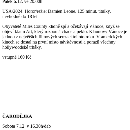
Pátek 6.12. ve 20.00h
USA/2024, Horor/režie: Damien Leone, 125 minut, titulky,
nevhodné do 18 let
Obyvatelé Miles County klidně spí a očekávají Vánoce, když se
objeví klaun Art, který rozpoutá chaos a peklo. Klaunovy Vánoce je
jednou z největších filmových senzací tohoto roku. V amerických
kinech se dostal na první místo návštěvnosti a porazil všechny
hollywoodské trháky.
vstupné 160 Kč
ČARODĚJKA
Sobota 7.12. v 16.30h/dab