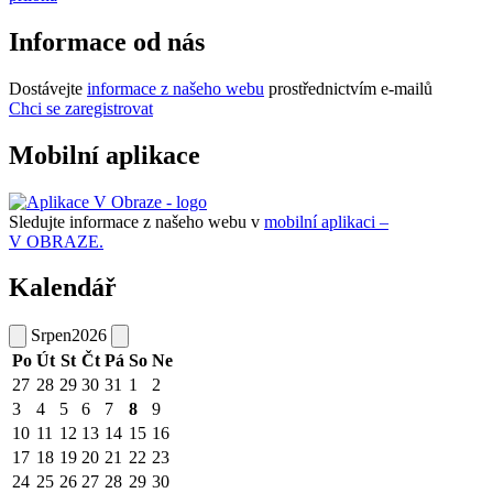
Informace od nás
Dostávejte
informace z našeho webu
prostřednictvím e-mailů
Chci se zaregistrovat
Mobilní aplikace
Sledujte informace z našeho webu v
mobilní aplikaci –
V OBRAZE.
Kalendář
Srpen
2026
Po
Út
St
Čt
Pá
So
Ne
27
28
29
30
31
1
2
3
4
5
6
7
8
9
10
11
12
13
14
15
16
17
18
19
20
21
22
23
24
25
26
27
28
29
30