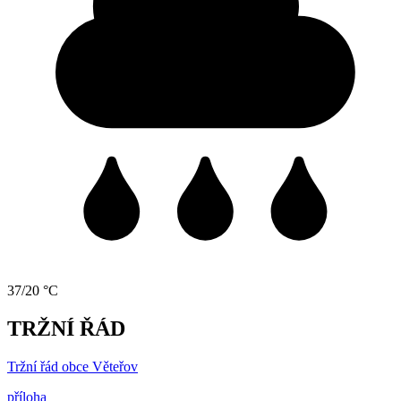
37/20 °C
TRŽNÍ ŘÁD
Tržní řád obce Věteřov
příloha