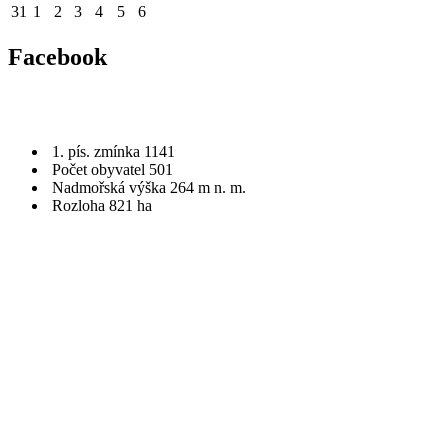
31
1
2
3
4
5
6
Facebook
1. pís. zmínka 1141
Počet obyvatel 501
Nadmořská výška 264 m n. m.
Rozloha 821 ha