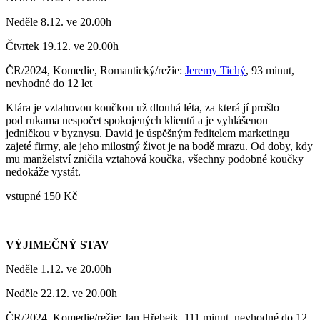
Neděle 8.12. ve 20.00h
Čtvrtek 19.12. ve 20.00h
ČR/2024, Komedie, Romantický/režie:
Jeremy Tichý
, 93 minut,
nevhodné do 12 let
Klára je vztahovou koučkou už dlouhá léta, za která jí prošlo
pod rukama nespočet spokojených klientů a je vyhlášenou
jedničkou v byznysu. David je úspěšným ředitelem marketingu
zajeté firmy, ale jeho milostný život je na bodě mrazu. Od doby, kdy
mu manželství zničila vztahová koučka, všechny podobné koučky
nedokáže vystát.
vstupné 150 Kč
VÝJIMEČNÝ STAV
Neděle 1.12. ve 20.00h
Neděle 22.12. ve 20.00h
ČR/2024, Komedie/režie: Jan Hřebejk, 111 minut, nevhodné do 12