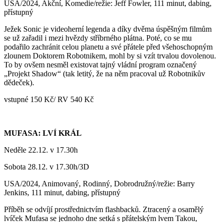
USA/2024, Akční, Komedie/režie: Jeff Fowler, 111 minut, dabing,
přístupný
Ježek Sonic je videoherní legenda a díky dvěma úspěšným filmům
se už zařadil i mezi hvězdy stříbrného plátna. Poté, co se mu
podařilo zachránit celou planetu a své přátele před všehoschopným
zlounem Doktorem Robotnikem, mohl by si vzít trvalou dovolenou.
To by ovšem nesměl existovat tajný vládní program označený
„Projekt Shadow“ (tak letitý, že na něm pracoval už Robotnikův
dědeček).
vstupné 150 Kč/ RV 540 Kč
MUFASA: LVÍ KRÁL
Neděle 22.12. v 17.30h
Sobota 28.12. v 17.30h/3D
USA/2024, Animovaný, Rodinný, Dobrodružný/režie: Barry
Jenkins, 111 minut, dabing, přístupný
Příběh se odvíjí prostřednictvím flashbacků. Ztracený a osamělý
lvíček Mufasa se jednoho dne setká s přátelským lvem Takou,