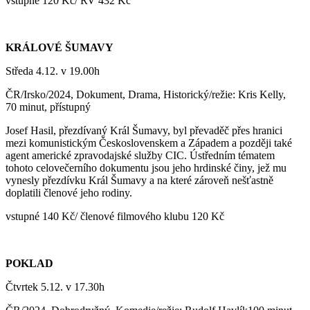
vstupné 120 Kč/ RV 432 Kč
KRÁLOVÉ ŠUMAVY
Středa 4.12. v 19.00h
ČR/Irsko/2024, Dokument, Drama, Historický/režie: Kris Kelly,
70 minut, přístupný
Josef Hasil, přezdívaný Král Šumavy, byl převaděč přes hranici
mezi komunistickým Československem a Západem a později také
agent americké zpravodajské služby CIC. Ústředním tématem
tohoto celovečerního dokumentu jsou jeho hrdinské činy, jež mu
vynesly přezdívku Král Šumavy a na které zároveň nešťastně
doplatili členové jeho rodiny.
vstupné 140 Kč/ členové filmového klubu 120 Kč
POKLAD
Čtvrtek 5.12. v 17.30h