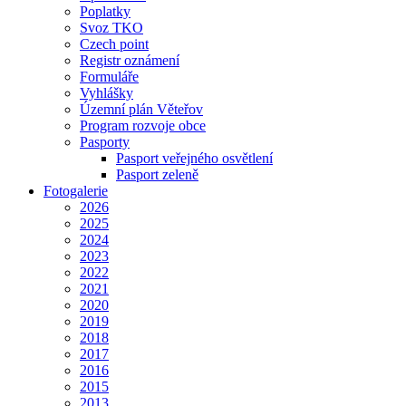
Poplatky
Svoz TKO
Czech point
Registr oznámení
Formuláře
Vyhlášky
Územní plán Věteřov
Program rozvoje obce
Pasporty
Pasport veřejného osvětlení
Pasport zeleně
Fotogalerie
2026
2025
2024
2023
2022
2021
2020
2019
2018
2017
2016
2015
2013