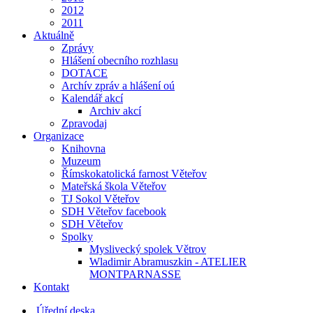
2012
2011
Aktuálně
Zprávy
Hlášení obecního rozhlasu
DOTACE
Archív zpráv a hlášení oú
Kalendář akcí
Archiv akcí
Zpravodaj
Organizace
Knihovna
Muzeum
Římskokatolická farnost Věteřov
Mateřská škola Věteřov
TJ Sokol Věteřov
SDH Věteřov facebook
SDH Věteřov
Spolky
Myslivecký spolek Větrov
Wladimir Abramuszkin - ATELIER
MONTPARNASSE
Kontakt
Úřední deska