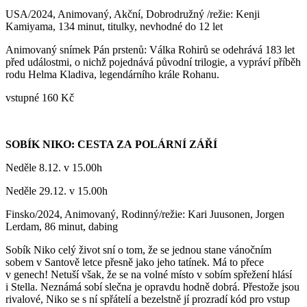
USA/2024, Animovaný, Akční, Dobrodružný /režie: Kenji
Kamiyama, 134 minut, titulky, nevhodné do 12 let
Animovaný snímek Pán prstenů: Válka Rohirů se odehrává 183 let
před událostmi, o nichž pojednává původní trilogie, a vypráví příběh
rodu Helma Kladiva, legendárního krále Rohanu.
vstupné 160 Kč
SOBÍK NIKO: CESTA ZA POLÁRNÍ ZÁŘÍ
Neděle 8.12. v 15.00h
Neděle 29.12. v 15.00h
Finsko/2024, Animovaný, Rodinný/režie: Kari Juusonen, Jorgen
Lerdam, 86 minut, dabing
Sobík Niko celý život sní o tom, že se jednou stane vánočním
sobem v Santově letce přesně jako jeho tatínek. Má to přece
v genech! Netuší však, že se na volné místo v sobím spřežení hlásí
i Stella. Neznámá sobí slečna je opravdu hodně dobrá. Přestože jsou
rivalové, Niko se s ní spřátelí a bezelstně jí prozradí kód pro vstup