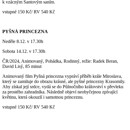
k vzácným Santovým saním.
vstupné 150 Kč/ RV 540 Kč
PYŠNÁ PRINCEZNA
Neděle 8.12. v 17.30h
Sobota 14.12. v 17.30h
ČR/2024, Animovaný, Pohádka, Rodinný, režie: Radek Beran,
David Lisý, 85 minut
Animovaný film Pyšná princezna vypráví příběh krále Miroslava,
který se zamiluje do obrazu krásné, ale pyšné princezny Krasomily.
Aby získal její srdce, vydá se do Půlnočního království v převleku
za prostého zahradníka. Následně objeví neobyčejnou zpívající
květinu, která okouzlí i samotnou princeznu.
vstupné 150 Kč/ RV 540 Kč