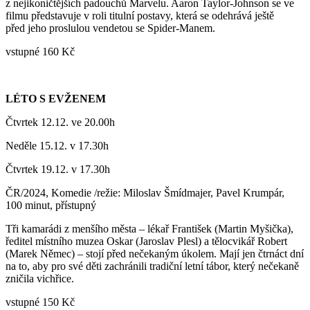
z nejikoničtějších padouchů Marvelu. Aaron Taylor-Johnson se ve
filmu představuje v roli titulní postavy, která se odehrává ještě
před jeho proslulou vendetou se Spider-Manem.
vstupné 160 Kč
LÉTO S EVŽENEM
Čtvrtek 12.12. ve 20.00h
Neděle 15.12. v 17.30h
Čtvrtek 19.12. v 17.30h
ČR/2024, Komedie /režie: Miloslav Šmídmajer, Pavel Krumpár,
100 minut, přístupný
Tři kamarádi z menšího města – lékař František (Martin Myšička),
ředitel místního muzea Oskar (Jaroslav Plesl) a tělocvikář Robert
(Marek Němec) – stojí před nečekaným úkolem. Mají jen čtrnáct dní
na to, aby pro své děti zachránili tradiční letní tábor, který nečekaně
zničila vichřice.
vstupné 150 Kč