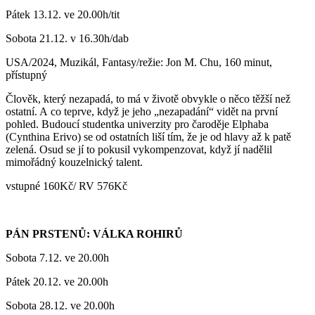
Pátek 13.12. ve 20.00h/tit
Sobota 21.12. v 16.30h/dab
USA/2024, Muzikál, Fantasy/režie: Jon M. Chu, 160 minut,
přístupný
Člověk, který nezapadá, to má v životě obvykle o něco těžší než
ostatní. A co teprve, když je jeho „nezapadání“ vidět na první
pohled. Budoucí studentka univerzity pro čaroděje Elphaba
(Cynthina Erivo) se od ostatních liší tím, že je od hlavy až k patě
zelená. Osud se jí to pokusil vykompenzovat, když jí nadělil
mimořádný kouzelnický talent.
vstupné 160Kč/ RV 576Kč
PÁN PRSTENŮ: VÁLKA ROHIRŮ
Sobota 7.12. ve 20.00h
Pátek 20.12. ve 20.00h
Sobota 28.12. ve 20.00h