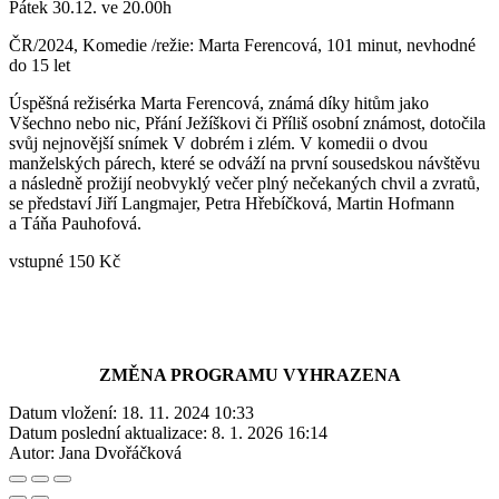
Pátek 30.12. ve 20.00h
ČR/2024, Komedie /režie: Marta Ferencová, 101 minut, nevhodné
do 15 let
Úspěšná režisérka Marta Ferencová, známá díky hitům jako
Všechno nebo nic, Přání Ježíškovi či Příliš osobní známost, dotočila
svůj nejnovější snímek V dobrém i zlém. V komedii o dvou
manželských párech, které se odváží na první sousedskou návštěvu
a následně prožijí neobvyklý večer plný nečekaných chvil a zvratů,
se představí Jiří Langmajer, Petra Hřebíčková, Martin Hofmann
a Táňa Pauhofová.
vstupné 150 Kč
ZMĚNA PROGRAMU VYHRAZENA
Datum vložení:
18. 11. 2024 10:33
Datum poslední aktualizace:
8. 1. 2026 16:14
Autor:
Jana Dvořáčková