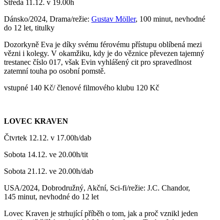
Středa 11.12. v 19.00h
Dánsko/2024, Drama/režie:
Gustav Möller
, 100 minut, nevhodné
do 12 let, titulky
Dozorkyně Eva je díky svému férovému přístupu oblíbená mezi
vězni i kolegy. V okamžiku, kdy je do věznice převezen tajemný
trestanec číslo 017, však Evin vyhlášený cit pro spravedlnost
zatemní touha po osobní pomstě.
vstupné 140 Kč/ členové filmového klubu 120 Kč
LOVEC KRAVEN
Čtvrtek 12.12. v 17.00h/dab
Sobota 14.12. ve 20.00h/tit
Sobota 21.12. ve 20.00h/dab
USA/2024, Dobrodružný, Akční, Sci-fi/režie: J.C. Chandor,
145 minut, nevhodné do 12 let
Lovec Kraven je strhující příběh o tom, jak a proč vznikl jeden