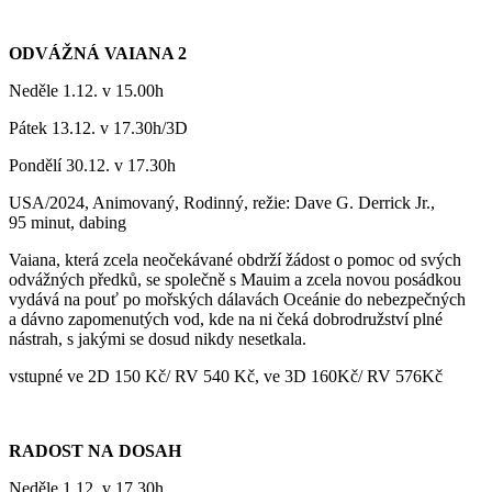
ODVÁŽNÁ VAIANA 2
Neděle 1.12. v 15.00h
Pátek 13.12. v 17.30h/3D
Pondělí 30.12. v 17.30h
USA/2024, Animovaný, Rodinný, režie: Dave G. Derrick Jr.,
95 minut, dabing
Vaiana, která zcela neočekávané obdrží žádost o pomoc od svých
odvážných předků, se společně s Mauim a zcela novou posádkou
vydává na pouť po mořských dálavách Oceánie do nebezpečných
a dávno zapomenutých vod, kde na ni čeká dobrodružství plné
nástrah, s jakými se dosud nikdy nesetkala.
vstupné ve 2D 150 Kč/ RV 540 Kč, ve 3D 160Kč/ RV 576Kč
RADOST NA DOSAH
Neděle 1.12. v 17.30h