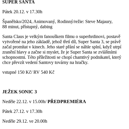
SUPER SANTA
Pátek 20.12. v 17.30h
Španělsko/2024, Animovaný, Rodinný/režie: Steve Majaury,
88 minut, přístupný, dabing
Santa Claus je velkým fanouškem filmu o superhrdinovi, postavě
vytvořené na jeho základě, jehož třetí díl, Super Santa 3, se právě
začal promítat v kinech. Jeho staré přání se náhle splní, když utrpí
zranění hlavy a začne si myslet, že je Super Santa se zvláštními
schopnostmi. Této příležitosti se chopí chamtivý podnikatel, který
chce převzít vedení Santovy továrny na hračky.
vstupné 150 Kč/ RV 540 Kč
JEŽEK SONIC 3
Neděle 22.12. v 15.00h/
PŘEDPREMIÉRA
Pátek 27.12. v 17.30h
Neděle 29.12. ve 20.00h