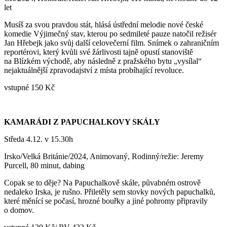
let
Musíš za svou pravdou stát, hlásá ústřední melodie nové české
komedie Výjimečný stav, kterou po sedmileté pauze natočil režisér
Jan Hřebejk jako svůj další celovečerní film. Snímek o zahraničním
reportérovi, který kvůli své žárlivosti tajně opustí stanoviště
na Blízkém východě, aby následně z pražského bytu „vysílal“
nejaktuálnější zpravodajství z místa probíhající revoluce.
vstupné 150 Kč
KAMARÁDI Z PAPUCHALKOVY SKÁLY
Středa 4.12. v 15.30h
Irsko/Velká Británie/2024, Animovaný, Rodinný/režie: Jeremy
Purcell, 80 minut, dabing
Copak se to děje? Na Papuchalkově skále, půvabném ostrově
nedaleko Irska, je rušno. Přiletěly sem stovky nových papuchalků,
které měnící se počasí, hrozné bouřky a jiné pohromy připravily
o domov.