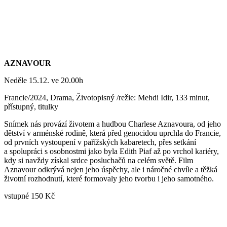
AZNAVOUR
Neděle 15.12. ve 20.00h
Francie/2024, Drama, Životopisný /režie: Mehdi Idir, 133 minut,
přístupný, titulky
Snímek nás provází životem a hudbou Charlese Aznavoura, od jeho
dětství v arménské rodině, která před genocidou uprchla do Francie,
od prvních vystoupení v pařížských kabaretech, přes setkání
a spolupráci s osobnostmi jako byla Edith Piaf až po vrchol kariéry,
kdy si navždy získal srdce posluchačů na celém světě. Film
Aznavour odkrývá nejen jeho úspěchy, ale i náročné chvíle a těžká
životní rozhodnutí, které formovaly jeho tvorbu i jeho samotného.
vstupné 150 Kč