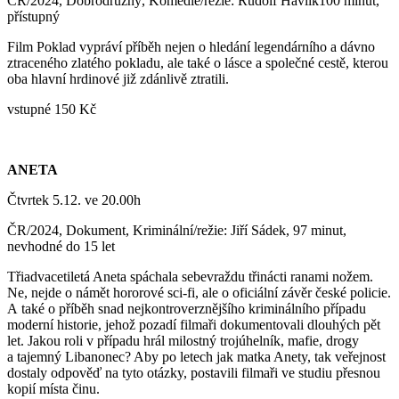
ČR/2024, Dobrodružný, Komedie/režie: Rudolf Havlík100 minut,
přístupný
Film Poklad vypráví příběh nejen o hledání legendárního a dávno
ztraceného zlatého pokladu, ale také o lásce a společné cestě, kterou
oba hlavní hrdinové již zdánlivě ztratili.
vstupné 150 Kč
ANETA
Čtvrtek 5.12. ve 20.00h
ČR/2024, Dokument, Kriminální/režie: Jiří Sádek, 97 minut,
nevhodné do 15 let
Třiadvacetiletá Aneta spáchala sebevraždu třinácti ranami nožem.
Ne, nejde o námět hororové sci-fi, ale o oficiální závěr české policie.
A také o příběh snad nejkontroverznějšího kriminálního případu
moderní historie, jehož pozadí filmaři dokumentovali dlouhých pět
let. Jakou roli v případu hrál milostný trojúhelník, mafie, drogy
a tajemný Libanonec? Aby po letech jak matka Anety, tak veřejnost
dostaly odpověď na tyto otázky, postavili filmaři ve studiu přesnou
kopií místa činu.