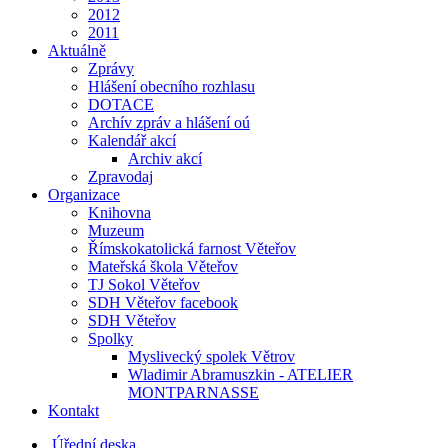
2012
2011
Aktuálně
Zprávy
Hlášení obecního rozhlasu
DOTACE
Archív zpráv a hlášení oú
Kalendář akcí
Archiv akcí
Zpravodaj
Organizace
Knihovna
Muzeum
Římskokatolická farnost Věteřov
Mateřská škola Věteřov
TJ Sokol Věteřov
SDH Věteřov facebook
SDH Věteřov
Spolky
Myslivecký spolek Větrov
Wladimir Abramuszkin - ATELIER
MONTPARNASSE
Kontakt
Úřední deska