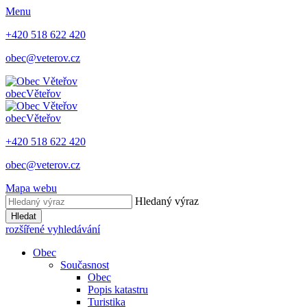
Menu
+420 518 622 420
obec@veterov.cz
obec
Věteřov
obec
Věteřov
+420 518 622 420
obec@veterov.cz
Mapa webu
Hledaný výraz
Hledat
rozšířené vyhledávání
Obec
Současnost
Obec
Popis katastru
Turistika