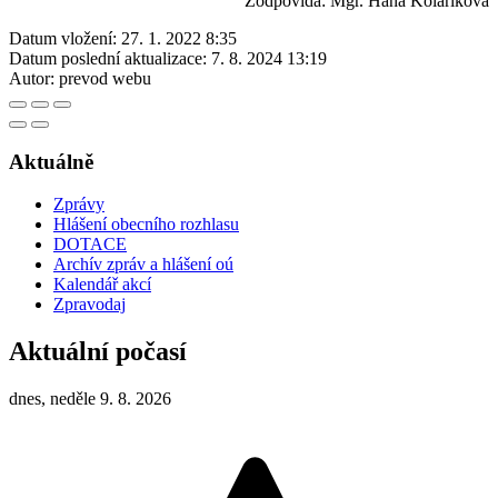
Zodpovídá: Mgr. Hana Kolaříková
Datum vložení:
27. 1. 2022 8:35
Datum poslední aktualizace:
7. 8. 2024 13:19
Autor:
prevod webu
Aktuálně
Zprávy
Hlášení obecního rozhlasu
DOTACE
Archív zpráv a hlášení oú
Kalendář akcí
Zpravodaj
Aktuální počasí
dnes, neděle 9. 8. 2026