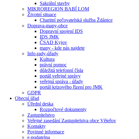
Sakrální stavby
MIKROREGION BABÍ LOM
Životní situace
Charitní pečovatelská služba Ždánice
Doprava-mapy-obce
Dopravní spojení IDS
IDS JMK
ČSAD Kyjov
mapy - kde nás najdete
Info-rady-úřady
Kultura
právní pomoc
důležitá telefonní čísla
portál veřejné správy
veřejná správa - úřady
portál krizového řízení pro JMK
GDPR
Obecní úřad
Úřední deska
Rozpočtové dokumenty
Zastupitelstvo
Veřejné zasedání Zastupitelstva obce Věteřov
Kontakty
Povinné informace
e-podatelna