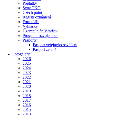
Poplatky
Svoz TKO
Czech point
Registr oznámení
Formuláře
Vyhlášky
Územní plán Věteřov
Program rozvoje obce
Pasporty
Pasport veřejného osvětlení
Pasport zeleně
Fotogalerie
2026
2025
2024
2023
2022
2021
2020
2019
2018
2017
2016
2015
2013