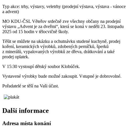
Typ akce: trhy, výstavy, veletrhy (prodejní výstava, výstava - vánoce
a advent)
MO KDU-ČSL Věteřov srdečně zve všechny občany na prodejní
výstavu „Advent je za dveřmi“, která se koná v neděli 23. listopadu
2025 od 15 hodin v tělocvičně školy.
Těšit se můžete na ukázku a ochutnávku studené kuchyně, prodej
koření, keramických výrobků, zdobených perníčků, šperků
z minerálů, vypalovaných výrobků ze dřeva, drátkování a také
prodej oplatek.
V 15:30 vystoupí dětský soubor Klobúček.
Vystavené výrobky bude možné zakoupit. Vstupné je dobrovolné.
Pořadatelé se těší na Vaši účast.
Další informace
Adresa místa konání