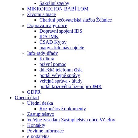
Sakrální stavby
MIKROREGION BABÍ LOM
Životní situace
Charitní pečovatelská služba Ždánice
Doprava-mapy-obce
Dopravní spojení IDS
IDS JMK
ČSAD Kyjov
mapy - kde nás najdete
Info-rady-úřady
Kultura
právní pomoc
důležitá telefonní čísla
portál veřejné správy
veřejná správa - úřady
portál krizového řízení pro JMK
GDPR
Obecní úřad
Úřední deska
Rozpočtové dokumenty
Zastupitelstvo
Veřejné zasedání Zastupitelstva obce Věteřov
Kontakty
Povinné informace
e-podatelna