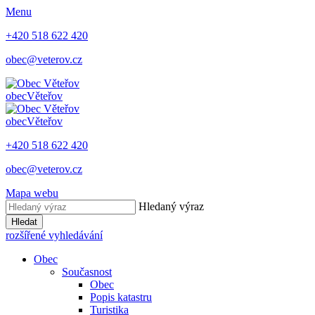
Menu
+420 518 622 420
obec@veterov.cz
obec
Věteřov
obec
Věteřov
+420 518 622 420
obec@veterov.cz
Mapa webu
Hledaný výraz
Hledat
rozšířené vyhledávání
Obec
Současnost
Obec
Popis katastru
Turistika