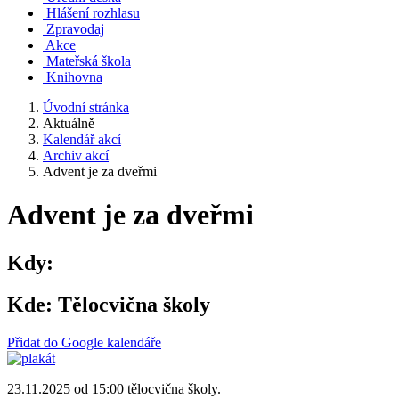
Hlášení rozhlasu
Zpravodaj
Akce
Mateřská škola
Knihovna
Úvodní stránka
Aktuálně
Kalendář akcí
Archiv akcí
Advent je za dveřmi
Advent je za dveřmi
Kdy:
Kde:
Tělocvična školy
Přidat do Google kalendáře
23.11.2025 od 15:00 tělocvična školy.