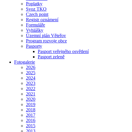
Poplatky
Svoz TKO
Czech point
Registr oznámení
Formuláře
Vyhlášky
Územní plán Věteřov
Program rozvoje obce
Pasporty
Pasport veřejného osvětlení
Pasport zeleně
Fotogalerie
2026
2025
2024
2023
2022
2021
2020
2019
2018
2017
2016
2015
2013