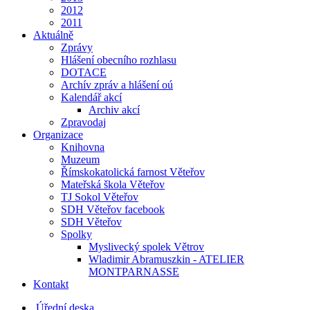
2012
2011
Aktuálně
Zprávy
Hlášení obecního rozhlasu
DOTACE
Archív zpráv a hlášení oú
Kalendář akcí
Archiv akcí
Zpravodaj
Organizace
Knihovna
Muzeum
Římskokatolická farnost Věteřov
Mateřská škola Věteřov
TJ Sokol Věteřov
SDH Věteřov facebook
SDH Věteřov
Spolky
Myslivecký spolek Větrov
Wladimir Abramuszkin - ATELIER
MONTPARNASSE
Kontakt
Úřední deska