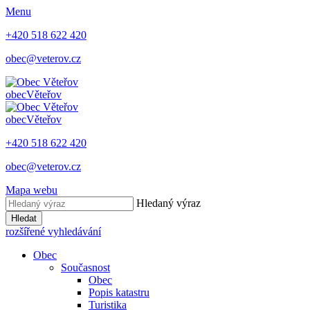
Menu
+420 518 622 420
obec@veterov.cz
obec
Věteřov
obec
Věteřov
+420 518 622 420
obec@veterov.cz
Mapa webu
Hledaný výraz
Hledat
rozšířené vyhledávání
Obec
Současnost
Obec
Popis katastru
Turistika