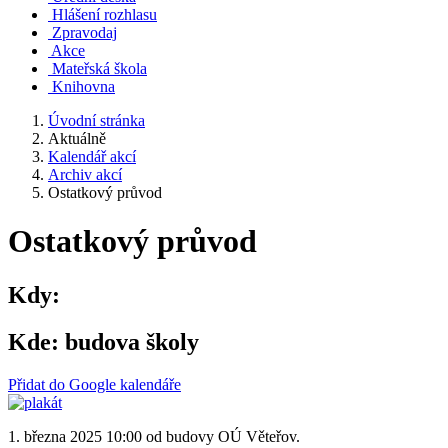
Hlášení rozhlasu
Zpravodaj
Akce
Mateřská škola
Knihovna
Úvodní stránka
Aktuálně
Kalendář akcí
Archiv akcí
Ostatkový průvod
Ostatkový průvod
Kdy:
Kde:
budova školy
Přidat do Google kalendáře
1. března 2025 10:00 od budovy OÚ Věteřov.