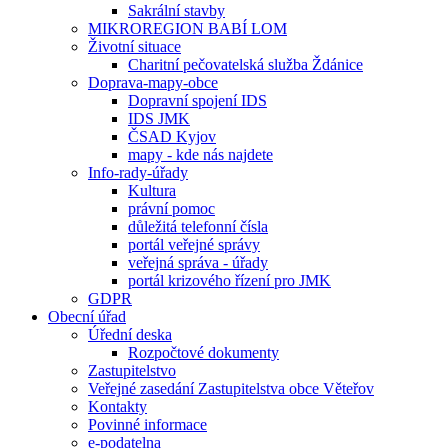
Sakrální stavby
MIKROREGION BABÍ LOM
Životní situace
Charitní pečovatelská služba Ždánice
Doprava-mapy-obce
Dopravní spojení IDS
IDS JMK
ČSAD Kyjov
mapy - kde nás najdete
Info-rady-úřady
Kultura
právní pomoc
důležitá telefonní čísla
portál veřejné správy
veřejná správa - úřady
portál krizového řízení pro JMK
GDPR
Obecní úřad
Úřední deska
Rozpočtové dokumenty
Zastupitelstvo
Veřejné zasedání Zastupitelstva obce Věteřov
Kontakty
Povinné informace
e-podatelna