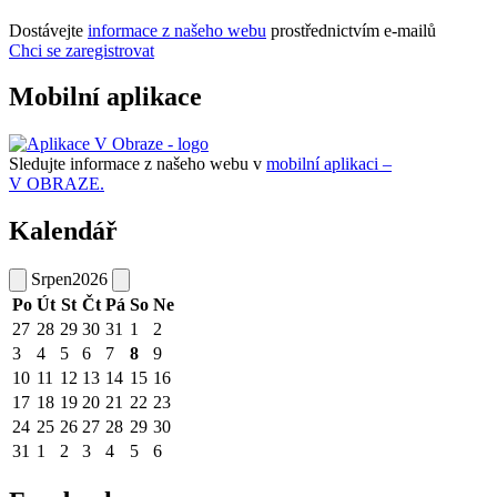
Dostávejte
informace z našeho webu
prostřednictvím e-mailů
Chci se zaregistrovat
Mobilní aplikace
Sledujte informace z našeho webu v
mobilní aplikaci –
V OBRAZE.
Kalendář
Srpen
2026
Po
Út
St
Čt
Pá
So
Ne
27
28
29
30
31
1
2
3
4
5
6
7
8
9
10
11
12
13
14
15
16
17
18
19
20
21
22
23
24
25
26
27
28
29
30
31
1
2
3
4
5
6