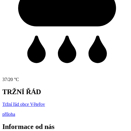
37/20 °C
TRŽNÍ ŘÁD
Tržní řád obce Věteřov
příloha
Informace od nás