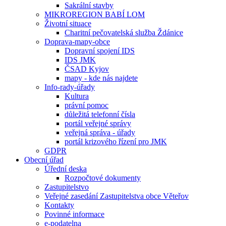
Sakrální stavby
MIKROREGION BABÍ LOM
Životní situace
Charitní pečovatelská služba Ždánice
Doprava-mapy-obce
Dopravní spojení IDS
IDS JMK
ČSAD Kyjov
mapy - kde nás najdete
Info-rady-úřady
Kultura
právní pomoc
důležitá telefonní čísla
portál veřejné správy
veřejná správa - úřady
portál krizového řízení pro JMK
GDPR
Obecní úřad
Úřední deska
Rozpočtové dokumenty
Zastupitelstvo
Veřejné zasedání Zastupitelstva obce Věteřov
Kontakty
Povinné informace
e-podatelna