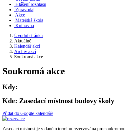
Hlášení rozhlasu
Zpravodaj
Akce
Mateřská škola
Knihovna
Úvodní stránka
Aktuálně
Kalendář akcí
Archiv akcí
Soukromá akce
Soukromá akce
Kdy:
Kde:
Zasedací místnost budovy školy
Přidat do Google kalendáře
Zasedací místnost je v daném termínu rezervována pro soukromou