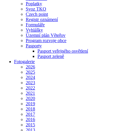
Poplatky
Svoz TKO
Czech point
Registr oznámení
Formuláře
Vyhlášky
Územní plán Věteřov
Program rozvoje obce
Pasporty
Pasport veřejného osvětlení
Pasport zeleně
Fotogalerie
2026
2025
2024
2023
2022
2021
2020
2019
2018
2017
2016
2015
2013