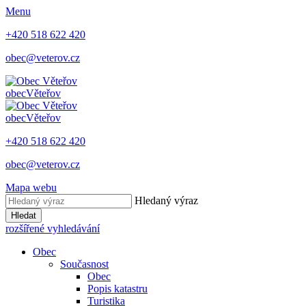
Menu
+420 518 622 420
obec@veterov.cz
obec
Věteřov
obec
Věteřov
+420 518 622 420
obec@veterov.cz
Mapa webu
Hledaný výraz
Hledat
rozšířené vyhledávání
Obec
Současnost
Obec
Popis katastru
Turistika