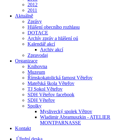
2012
2011
Aktuálně
Zprávy
Hlášení obecního rozhlasu
DOTACE
Archív zpráv a hlášení oú
Kalendář akcí
Archiv akcí
Zpravodaj
Organizace
Knihovna
Muzeum
Římskokatolická farnost Věteřov
Mateřská škola Věteřov
TJ Sokol Věteřov
SDH Věteřov facebook
SDH Věteřov
Spolky
Myslivecký spolek Větrov
Wladimir Abramuszkin - ATELIER
MONTPARNASSE
Kontakt
Úřední deska