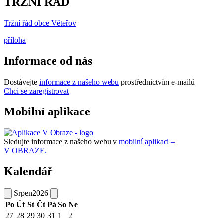
TRŽNÍ ŘÁD
Tržní řád obce Věteřov
příloha
Informace od nás
Dostávejte
informace z našeho webu
prostřednictvím e-mailů
Chci se zaregistrovat
Mobilní aplikace
Sledujte informace z našeho webu v
mobilní aplikaci –
V OBRAZE.
Kalendář
Srpen
2026
Po
Út
St
Čt
Pá
So
Ne
27
28
29
30
31
1
2