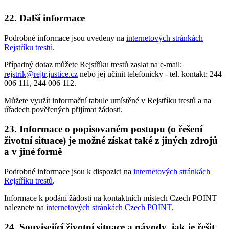
22. Další informace
Podrobné informace jsou uvedeny na
internetových stránkách
Rejstříku trestů
.
Případný dotaz můžete Rejstříku trestů zaslat na e-mail:
rejstrik@rejtr.justice.cz
nebo jej učinit telefonicky - tel. kontakt: 244
006 111, 244 006 112.
Můžete využít informační tabule umístěné v Rejstříku trestů a na
úřadech pověřených přijímat žádosti.
23. Informace o popisovaném postupu (o řešení
životní situace) je možné získat také z jiných zdrojů
a v jiné formě
Podrobné informace jsou k dispozici na
internetových stránkách
Rejstříku trestů
.
Informace k podání žádosti na kontaktních místech Czech POINT
naleznete na
internetových stránkách Czech POINT
.
24. Související životní situace a návody, jak je řešit