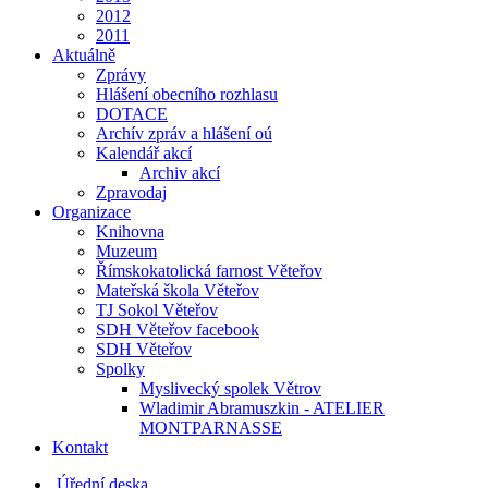
2012
2011
Aktuálně
Zprávy
Hlášení obecního rozhlasu
DOTACE
Archív zpráv a hlášení oú
Kalendář akcí
Archiv akcí
Zpravodaj
Organizace
Knihovna
Muzeum
Římskokatolická farnost Věteřov
Mateřská škola Věteřov
TJ Sokol Věteřov
SDH Věteřov facebook
SDH Věteřov
Spolky
Myslivecký spolek Větrov
Wladimir Abramuszkin - ATELIER
MONTPARNASSE
Kontakt
Úřední deska