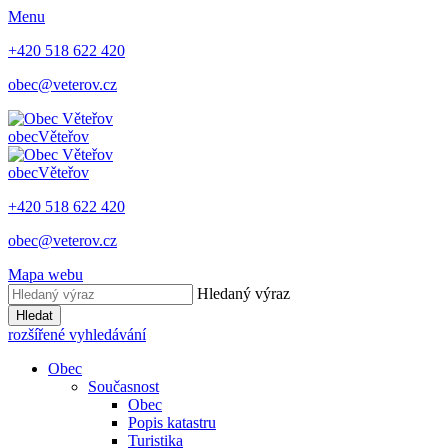
Menu
+420 518 622 420
obec@veterov.cz
obec
Věteřov
obec
Věteřov
+420 518 622 420
obec@veterov.cz
Mapa webu
Hledaný výraz
Hledat
rozšířené vyhledávání
Obec
Současnost
Obec
Popis katastru
Turistika