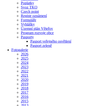
Poplatky
Svoz TKO
Czech point
Registr oznámení
Formuláře
Vyhlášky
Územní plán Věteřov
Program rozvoje obce
Pasporty
Pasport veřejného osvětlení
Pasport zeleně
Fotogalerie
2026
2025
2024
2023
2022
2021
2020
2019
2018
2017
2016
2015
2013