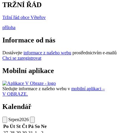
TRŽNÍ ŘÁD
Tržní řád obce Věteřov
příloha
Informace od nás
Dostávejte
informace z našeho webu
prostřednictvím e-mailů
Chci se zaregistrovat
Mobilní aplikace
Sledujte informace z našeho webu v
mobilní aplikaci –
V OBRAZE.
Kalendář
Srpen
2026
Po
Út
St
Čt
Pá
So
Ne
27
28
29
30
31
1
2