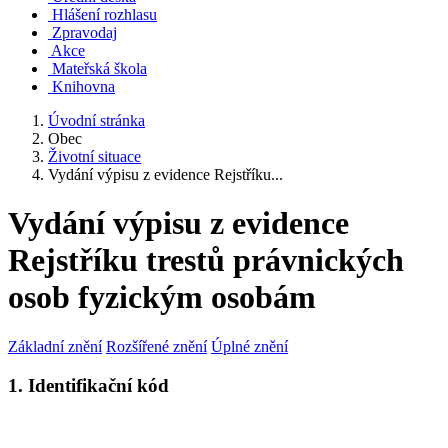
Hlášení rozhlasu
Zpravodaj
Akce
Mateřská škola
Knihovna
Úvodní stránka
Obec
Životní situace
Vydání výpisu z evidence Rejstříku...
Vydání výpisu z evidence
Rejstříku trestů právnických
osob fyzickým osobám
Základní znění
Rozšířené znění
Úplné znění
1. Identifikační kód