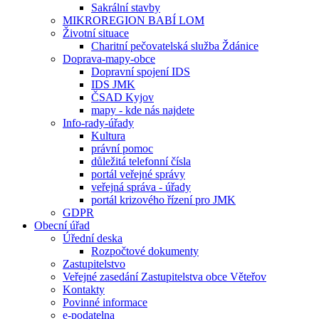
Sakrální stavby
MIKROREGION BABÍ LOM
Životní situace
Charitní pečovatelská služba Ždánice
Doprava-mapy-obce
Dopravní spojení IDS
IDS JMK
ČSAD Kyjov
mapy - kde nás najdete
Info-rady-úřady
Kultura
právní pomoc
důležitá telefonní čísla
portál veřejné správy
veřejná správa - úřady
portál krizového řízení pro JMK
GDPR
Obecní úřad
Úřední deska
Rozpočtové dokumenty
Zastupitelstvo
Veřejné zasedání Zastupitelstva obce Věteřov
Kontakty
Povinné informace
e-podatelna