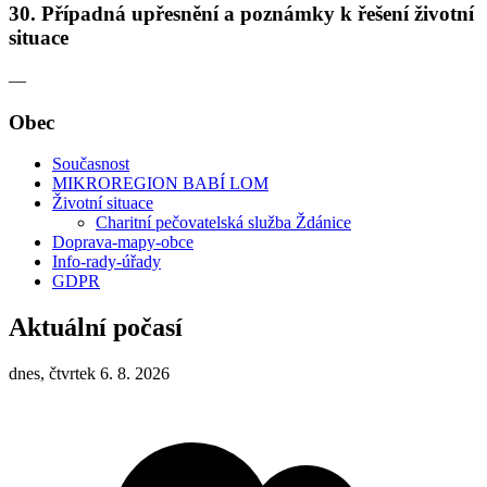
30. Případná upřesnění a poznámky k řešení životní
situace
—
Obec
Současnost
MIKROREGION BABÍ LOM
Životní situace
Charitní pečovatelská služba Ždánice
Doprava-mapy-obce
Info-rady-úřady
GDPR
Aktuální počasí
dnes, čtvrtek 6. 8. 2026