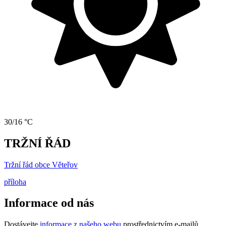
30/16 °C
TRŽNÍ ŘÁD
Tržní řád obce Věteřov
příloha
Informace od nás
Dostávejte
informace z našeho webu
prostřednictvím e-mailů