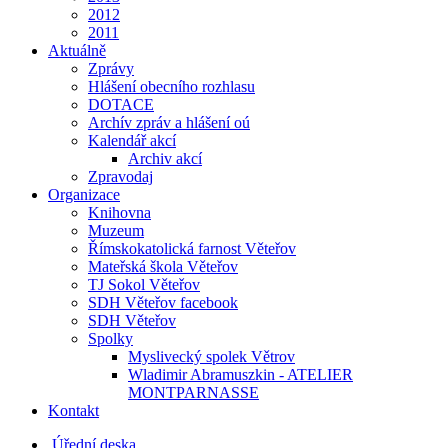
2012
2011
Aktuálně
Zprávy
Hlášení obecního rozhlasu
DOTACE
Archív zpráv a hlášení oú
Kalendář akcí
Archiv akcí
Zpravodaj
Organizace
Knihovna
Muzeum
Římskokatolická farnost Věteřov
Mateřská škola Věteřov
TJ Sokol Věteřov
SDH Věteřov facebook
SDH Věteřov
Spolky
Myslivecký spolek Větrov
Wladimir Abramuszkin - ATELIER
MONTPARNASSE
Kontakt
Úřední deska