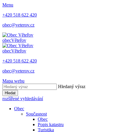
Menu
+420 518 622 420
obec@veterov.cz
obec
Věteřov
obec
Věteřov
+420 518 622 420
obec@veterov.cz
Mapa webu
Hledaný výraz
Hledat
rozšířené vyhledávání
Obec
Současnost
Obec
Popis katastru
Turistika