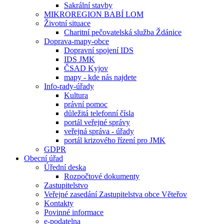
Sakrální stavby
MIKROREGION BABÍ LOM
Životní situace
Charitní pečovatelská služba Ždánice
Doprava-mapy-obce
Dopravní spojení IDS
IDS JMK
ČSAD Kyjov
mapy - kde nás najdete
Info-rady-úřady
Kultura
právní pomoc
důležitá telefonní čísla
portál veřejné správy
veřejná správa - úřady
portál krizového řízení pro JMK
GDPR
Obecní úřad
Úřední deska
Rozpočtové dokumenty
Zastupitelstvo
Veřejné zasedání Zastupitelstva obce Věteřov
Kontakty
Povinné informace
e-podatelna