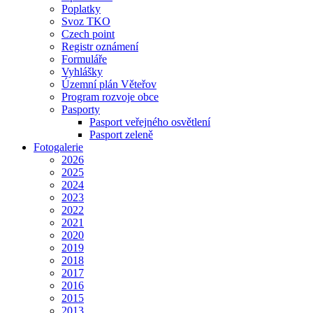
Poplatky
Svoz TKO
Czech point
Registr oznámení
Formuláře
Vyhlášky
Územní plán Věteřov
Program rozvoje obce
Pasporty
Pasport veřejného osvětlení
Pasport zeleně
Fotogalerie
2026
2025
2024
2023
2022
2021
2020
2019
2018
2017
2016
2015
2013