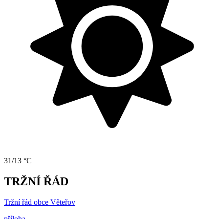
31/13 °C
TRŽNÍ ŘÁD
Tržní řád obce Věteřov
příloha