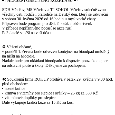
📢 HLÁŠENÍ OBECNÉHO ROZHLASU 📢
SDH Věteřov, MS Věteřov a TJ SOKOL Věteřov srdečně zvou
všechny děti, rodiče i prarodiče na Dětský den, který se uskuteční
v sobotu 30. května 2026 od 16 hodin u myslivecké chaty.
Připraven bude program pro děti, táborák a občerstvení.
V případě nepříznivého počasí se akce ruší.
Pořadatelé se těší na vaši účast.
♻️ Vážení občané,
v pondělí 1. června bude odvezen kontejner na bioodpad umístěný
na hřišti na Močidle.
Nadále bude pro ukládání bioodpadu k dispozici pouze kontejner
na odstavné ploše u školy. Děkujeme za pochopení.
🐔 Soukromá firma ROKUP prodává v pátek 29. května v 9:30 hod.
před obchodem:
• nosné kuřice
• krmiva s vitamíny pro slepice i králíky – 25 kg za 350 Kč
• vitamínové doplňky pro slepice
Dále vykupuje králičí kůže za 15 Kč za kus.