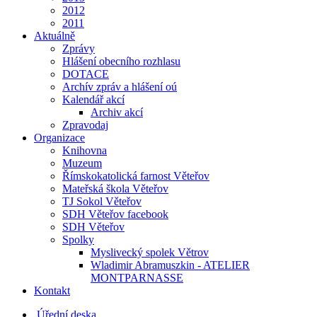
2012
2011
Aktuálně
Zprávy
Hlášení obecního rozhlasu
DOTACE
Archív zpráv a hlášení oú
Kalendář akcí
Archiv akcí
Zpravodaj
Organizace
Knihovna
Muzeum
Římskokatolická farnost Věteřov
Mateřská škola Věteřov
TJ Sokol Věteřov
SDH Věteřov facebook
SDH Věteřov
Spolky
Myslivecký spolek Větrov
Wladimir Abramuszkin - ATELIER
MONTPARNASSE
Kontakt
Úřední deska