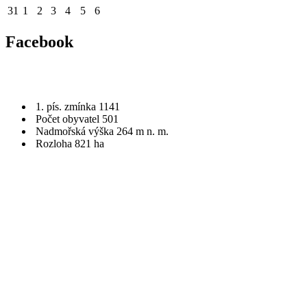
31
1
2
3
4
5
6
Facebook
1. pís. zmínka 1141
Počet obyvatel 501
Nadmořská výška 264 m n. m.
Rozloha 821 ha