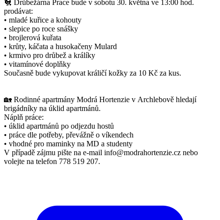
🐔 Drůbežárna Prace bude v sobotu 30. května ve 13:00 hod.
prodávat:
• mladé kuřice a kohouty
• slepice po roce snášky
• brojlerová kuřata
• krůty, káčata a husokačeny Mulard
• krmivo pro drůbež a králíky
• vitamínové doplňky
Současně bude vykupovat králičí kožky za 10 Kč za kus.
🏡 Rodinné apartmány Modrá Hortenzie v Archlebově hledají
brigádníky na úklid apartmánů.
Náplň práce:
• úklid apartmánů po odjezdu hostů
• práce dle potřeby, převážně o víkendech
• vhodné pro maminky na MD a studenty
V případě zájmu pište na e-mail info@modrahortenzie.cz nebo
volejte na telefon 778 519 207.