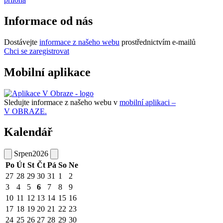
Informace od nás
Dostávejte
informace z našeho webu
prostřednictvím e-mailů
Chci se zaregistrovat
Mobilní aplikace
Sledujte informace z našeho webu v
mobilní aplikaci –
V OBRAZE.
Kalendář
Srpen
2026
Po
Út
St
Čt
Pá
So
Ne
27
28
29
30
31
1
2
3
4
5
6
7
8
9
10
11
12
13
14
15
16
17
18
19
20
21
22
23
24
25
26
27
28
29
30