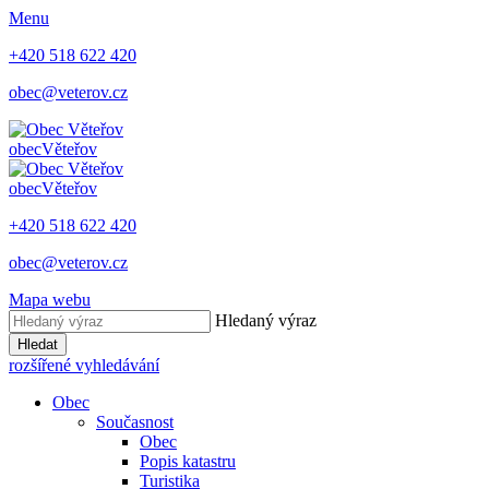
Menu
+420 518 622 420
obec@veterov.cz
obec
Věteřov
obec
Věteřov
+420 518 622 420
obec@veterov.cz
Mapa webu
Hledaný výraz
Hledat
rozšířené vyhledávání
Obec
Současnost
Obec
Popis katastru
Turistika