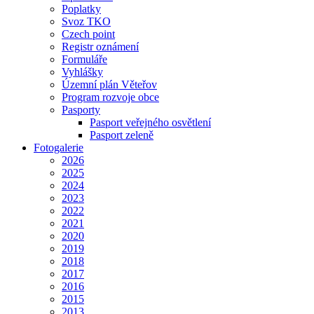
Poplatky
Svoz TKO
Czech point
Registr oznámení
Formuláře
Vyhlášky
Územní plán Věteřov
Program rozvoje obce
Pasporty
Pasport veřejného osvětlení
Pasport zeleně
Fotogalerie
2026
2025
2024
2023
2022
2021
2020
2019
2018
2017
2016
2015
2013