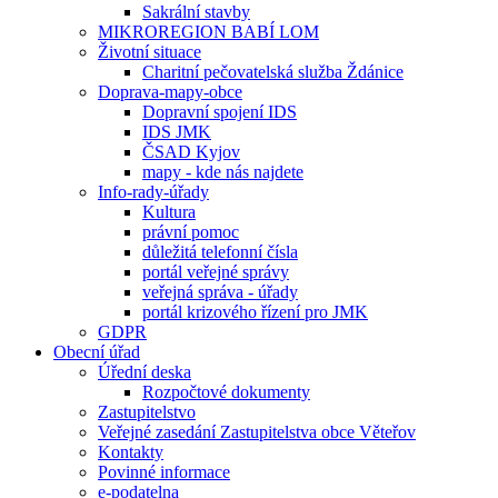
Sakrální stavby
MIKROREGION BABÍ LOM
Životní situace
Charitní pečovatelská služba Ždánice
Doprava-mapy-obce
Dopravní spojení IDS
IDS JMK
ČSAD Kyjov
mapy - kde nás najdete
Info-rady-úřady
Kultura
právní pomoc
důležitá telefonní čísla
portál veřejné správy
veřejná správa - úřady
portál krizového řízení pro JMK
GDPR
Obecní úřad
Úřední deska
Rozpočtové dokumenty
Zastupitelstvo
Veřejné zasedání Zastupitelstva obce Věteřov
Kontakty
Povinné informace
e-podatelna