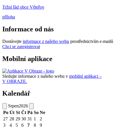
Tržní řád obce Věteřov
příloha
Informace od nás
Dostávejte
informace z našeho webu
prostřednictvím e-mailů
Chci se zaregistrovat
Mobilní aplikace
Sledujte informace z našeho webu v
mobilní aplikaci –
V OBRAZE.
Kalendář
Srpen
2026
Po
Út
St
Čt
Pá
So
Ne
27
28
29
30
31
1
2
3
4
5
6
7
8
9