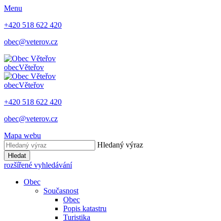
Menu
+420 518 622 420
obec@veterov.cz
obec
Věteřov
obec
Věteřov
+420 518 622 420
obec@veterov.cz
Mapa webu
Hledaný výraz
Hledat
rozšířené vyhledávání
Obec
Současnost
Obec
Popis katastru
Turistika