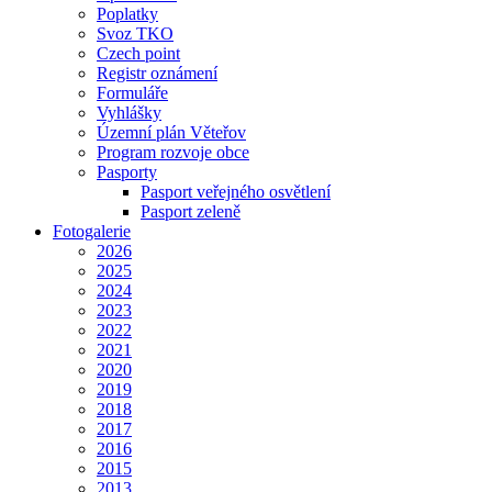
Poplatky
Svoz TKO
Czech point
Registr oznámení
Formuláře
Vyhlášky
Územní plán Věteřov
Program rozvoje obce
Pasporty
Pasport veřejného osvětlení
Pasport zeleně
Fotogalerie
2026
2025
2024
2023
2022
2021
2020
2019
2018
2017
2016
2015
2013