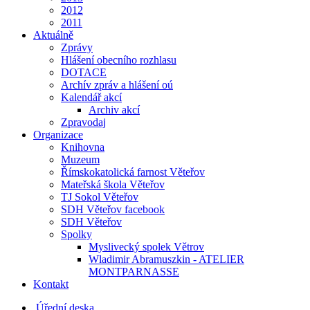
2012
2011
Aktuálně
Zprávy
Hlášení obecního rozhlasu
DOTACE
Archív zpráv a hlášení oú
Kalendář akcí
Archiv akcí
Zpravodaj
Organizace
Knihovna
Muzeum
Římskokatolická farnost Věteřov
Mateřská škola Věteřov
TJ Sokol Věteřov
SDH Věteřov facebook
SDH Věteřov
Spolky
Myslivecký spolek Větrov
Wladimir Abramuszkin - ATELIER
MONTPARNASSE
Kontakt
Úřední deska