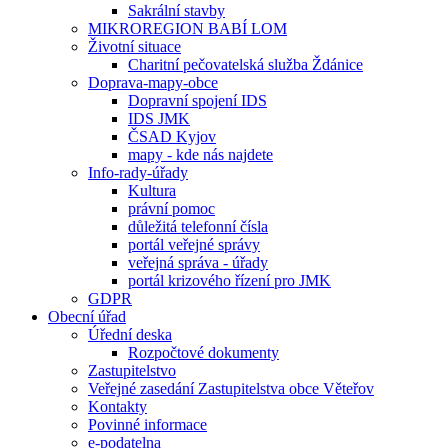
Sakrální stavby
MIKROREGION BABÍ LOM
Životní situace
Charitní pečovatelská služba Ždánice
Doprava-mapy-obce
Dopravní spojení IDS
IDS JMK
ČSAD Kyjov
mapy - kde nás najdete
Info-rady-úřady
Kultura
právní pomoc
důležitá telefonní čísla
portál veřejné správy
veřejná správa - úřady
portál krizového řízení pro JMK
GDPR
Obecní úřad
Úřední deska
Rozpočtové dokumenty
Zastupitelstvo
Veřejné zasedání Zastupitelstva obce Věteřov
Kontakty
Povinné informace
e-podatelna