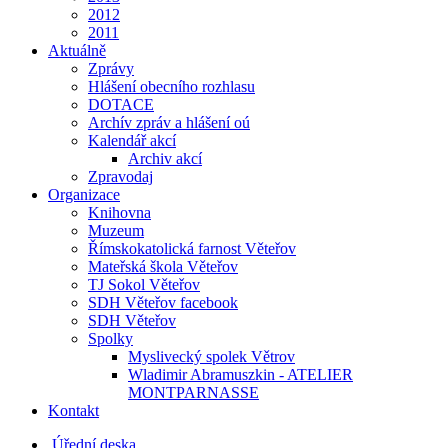
2012
2011
Aktuálně
Zprávy
Hlášení obecního rozhlasu
DOTACE
Archív zpráv a hlášení oú
Kalendář akcí
Archiv akcí
Zpravodaj
Organizace
Knihovna
Muzeum
Římskokatolická farnost Věteřov
Mateřská škola Věteřov
TJ Sokol Věteřov
SDH Věteřov facebook
SDH Věteřov
Spolky
Myslivecký spolek Větrov
Wladimir Abramuszkin - ATELIER
MONTPARNASSE
Kontakt
Úřední deska