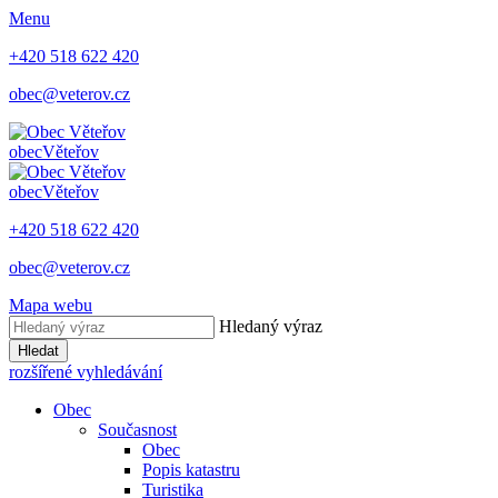
Menu
+420 518 622 420
obec@veterov.cz
obec
Věteřov
obec
Věteřov
+420 518 622 420
obec@veterov.cz
Mapa webu
Hledaný výraz
Hledat
rozšířené vyhledávání
Obec
Současnost
Obec
Popis katastru
Turistika