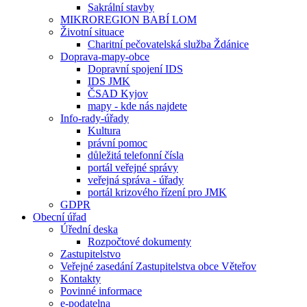
Sakrální stavby
MIKROREGION BABÍ LOM
Životní situace
Charitní pečovatelská služba Ždánice
Doprava-mapy-obce
Dopravní spojení IDS
IDS JMK
ČSAD Kyjov
mapy - kde nás najdete
Info-rady-úřady
Kultura
právní pomoc
důležitá telefonní čísla
portál veřejné správy
veřejná správa - úřady
portál krizového řízení pro JMK
GDPR
Obecní úřad
Úřední deska
Rozpočtové dokumenty
Zastupitelstvo
Veřejné zasedání Zastupitelstva obce Věteřov
Kontakty
Povinné informace
e-podatelna