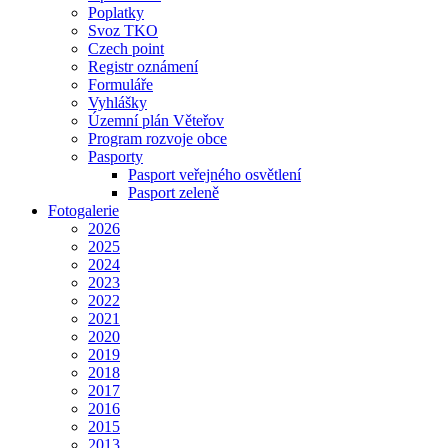
Poplatky
Svoz TKO
Czech point
Registr oznámení
Formuláře
Vyhlášky
Územní plán Věteřov
Program rozvoje obce
Pasporty
Pasport veřejného osvětlení
Pasport zeleně
Fotogalerie
2026
2025
2024
2023
2022
2021
2020
2019
2018
2017
2016
2015
2013