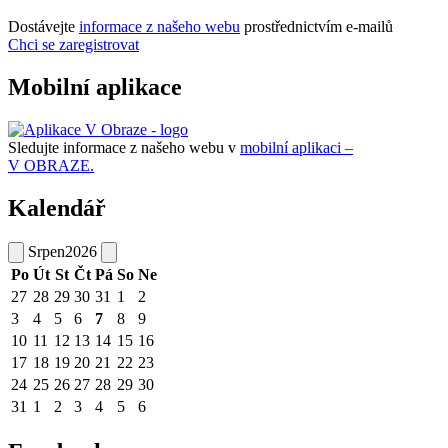
Dostávejte
informace z našeho webu
prostřednictvím e-mailů
Chci se zaregistrovat
Mobilní aplikace
Sledujte informace z našeho webu v
mobilní aplikaci –
V OBRAZE.
Kalendář
Srpen
2026
Po
Út
St
Čt
Pá
So
Ne
27
28
29
30
31
1
2
3
4
5
6
7
8
9
10
11
12
13
14
15
16
17
18
19
20
21
22
23
24
25
26
27
28
29
30
31
1
2
3
4
5
6