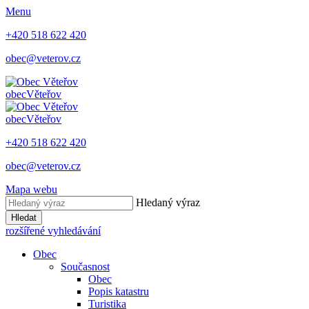
Menu
+420 518 622 420
obec@veterov.cz
obec
Věteřov
obec
Věteřov
+420 518 622 420
obec@veterov.cz
Mapa webu
Hledaný výraz
Hledat
rozšířené vyhledávání
Obec
Současnost
Obec
Popis katastru
Turistika