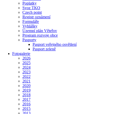
Poplatky
Svoz TKO
Czech point
Registr oznámení
Formuláře
Vyhlášky
Územní plán Věteřov
Program rozvoje obce
Pasporty
Pasport veřejného osvětlení
Pasport zeleně
Fotogalerie
2026
2025
2024
2023
2022
2021
2020
2019
2018
2017
2016
2015
2013