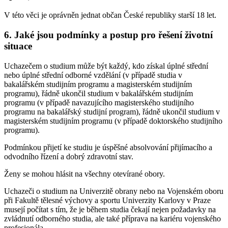
V této věci je oprávněn jednat občan České republiky starší 18 let.
6. Jaké jsou podmínky a postup pro řešení životní
situace
Uchazečem o studium může být každý, kdo získal úplné střední
nebo úplné střední odborné vzdělání (v případě studia v
bakalářském studijním programu a magisterském studijním
programu), řádně ukončil studium v bakalářském studijním
programu (v případě navazujícího magisterského studijního
programu na bakalářský studijní program), řádně ukončil studium v
magisterském studijním programu (v případě doktorského studijního
programu).
Podmínkou přijetí ke studiu je úspěšné absolvování přijímacího a
odvodního řízení a dobrý zdravotní stav.
Ženy se mohou hlásit na všechny otevírané obory.
Uchazeči o studium na Univerzitě obrany nebo na Vojenském oboru
při Fakultě tělesné výchovy a sportu Univerzity Karlovy v Praze
musejí počítat s tím, že je během studia čekají nejen požadavky na
zvládnutí odborného studia, ale také příprava na kariéru vojenského
profesionála.