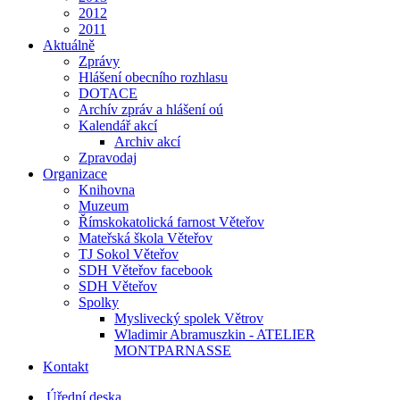
2012
2011
Aktuálně
Zprávy
Hlášení obecního rozhlasu
DOTACE
Archív zpráv a hlášení oú
Kalendář akcí
Archiv akcí
Zpravodaj
Organizace
Knihovna
Muzeum
Římskokatolická farnost Věteřov
Mateřská škola Věteřov
TJ Sokol Věteřov
SDH Věteřov facebook
SDH Věteřov
Spolky
Myslivecký spolek Větrov
Wladimir Abramuszkin - ATELIER
MONTPARNASSE
Kontakt
Úřední deska