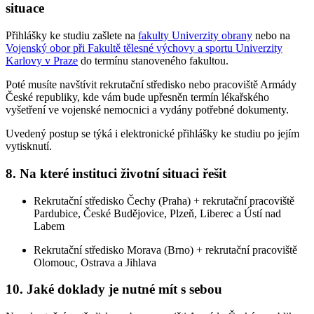
situace
Přihlášky ke studiu zašlete na
fakulty Univerzity obrany
nebo na
Vojenský obor při Fakultě tělesné výchovy a sportu Univerzity
Karlovy v Praze
do termínu stanoveného fakultou.
Poté musíte navštívit rekrutační středisko nebo pracoviště Armády
České republiky, kde vám bude upřesněn termín lékařského
vyšetření ve vojenské nemocnici a vydány potřebné dokumenty.
Uvedený postup se týká i elektronické přihlášky ke studiu po jejím
vytisknutí.
8. Na které instituci životní situaci řešit
Rekrutační středisko Čechy (Praha) + rekrutační pracoviště
Pardubice, České Budějovice, Plzeň, Liberec a Ústí nad
Labem
Rekrutační středisko Morava (Brno) + rekrutační pracoviště
Olomouc, Ostrava a Jihlava
10. Jaké doklady je nutné mít s sebou