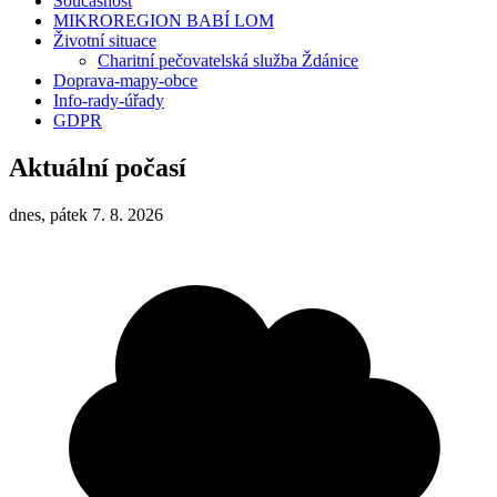
Současnost
MIKROREGION BABÍ LOM
Životní situace
Charitní pečovatelská služba Ždánice
Doprava-mapy-obce
Info-rady-úřady
GDPR
Aktuální počasí
dnes, pátek 7. 8. 2026