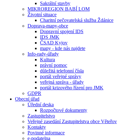
Sakrální stavby
MIKROREGION BABÍ LOM
Životní situace
Charitní pečovatelská služba Ždánice
Doprava-mapy-obce
Dopravní spojení IDS
IDS JMK
ČSAD Kyjov
mapy - kde nás najdete
Info-rady-úřady
Kultura
právní pomoc
důležitá telefonní čísla
portál veřejné správy
veřejná správa - úřady
portál krizového řízení pro JMK
GDPR
Obecní úřad
Úřední deska
Rozpočtové dokumenty
Zastupitelstvo
Veřejné zasedání Zastupitelstva obce Věteřov
Kontakty
Povinné informace
e-podatelna