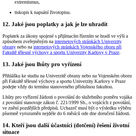
extremismus,
tiskopis k napsání životopisu.
12. Jaké jsou poplatky a jak je lze uhradit
Poplatek za úkony spojené s přijímacím řízením se hradí ve výši a
způsobem zveřejněným na
internetových stránkách Univerzity
obrany
nebo na
internetových stránkách Vojenského oboru při
Fakultě tělesné výchovy a sportu Univerzity Karlovy v Praze
.
13. Jaké jsou lhůty pro vyřízení
Přihlášku ke studiu na Univerzitě obrany nebo na Vojenském oboru
při Fakultě tělesné výchovy a sportu Univerzity Karlovy v Praze
podejte vždy do termínu stanoveného příslušnou fakultou.
Lhůty pro vyřízení žádosti o povolání do služebního poměru vojáka
z povolání stanovuje zákon č. 221/1999 Sb., o vojácích z povolání,
ve znění pozdějších předpisů. Uchazeč musí být o výsledku výběru
písemně vyrozuměn nejdéle do 6 měsíců ode dne doručení žádosti.
14. Kteří jsou další účastníci (dotčení) řešení životní
situace