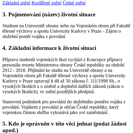
Základní znění
Rozšířené znění
Úplné znění
3. Pojmenování (název) životní situace
Studium na Univerzitě obrany nebo na Vojenském oboru při Fakultě
tělesné výchovy a sportu Univerzity Karlovy v Praze - Zájem o
služební poměr vojáka z povolání
4. Základní informace k životní situaci
Příprava studentů vojenských škol vychází z Koncepce přípravy
personálu resortu Ministerstva obrany České republiky na období
2012 - 2018. Přijímání ke studiu na Univerzitě obrany a na
Vojenském oboru při Fakultě tělesné výchovy a sportu Univerzity
Karlovy v Praze upravují § 48 až 50 zákona č. 111/1998 Sb., o
vysokých školách a o změně a doplnění dalších zákonů (zákon o
vysokých školách), ve znění pozdějších předpisů.
Stanovení podmínek pro povolání do služebního poměru vojáka z
povolání. Vojákem z povolání je občan České republiky, který
vojenskou činnou službu vykonává jako své zaměstnání.
5. Kdo je oprávněn v této věci jednat (podat žádost
apod.)