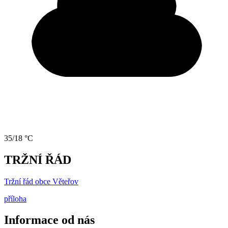
35/18 °C
TRŽNÍ ŘÁD
Tržní řád obce Věteřov
příloha
Informace od nás