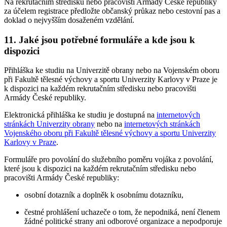
Na rekrutačním středisku nebo pracovišti Armády České republiky
za účelem registrace předložte občanský průkaz nebo cestovní pas a
doklad o nejvyšším dosaženém vzdělání.
11. Jaké jsou potřebné formuláře a kde jsou k
dispozici
Přihláška ke studiu na Univerzitě obrany nebo na Vojenském oboru
při Fakultě tělesné výchovy a sportu Univerzity Karlovy v Praze je
k dispozici na každém rekrutačním středisku nebo pracovišti
Armády České republiky.
Elektronická přihláška ke studiu je dostupná na
internetových
stránkách Univerzity obrany
nebo na
internetových stránkách
Vojenského oboru při Fakultě tělesné výchovy a sportu Univerzity
Karlovy v Praze
.
Formuláře pro povolání do služebního poměru vojáka z povolání,
které jsou k dispozici na každém rekrutačním středisku nebo
pracovišti Armády České republiky:
osobní dotazník a doplněk k osobnímu dotazníku,
čestné prohlášení uchazeče o tom, že nepodniká, není členem
žádné politické strany ani odborové organizace a nepodporuje