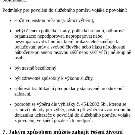
Podmínky pro povolání do služebního poměru vojáka z povolání:
složit vojenskou přísahu (v rámci výběru),
nebýt členem politické strany, politického hnutí, odborové
organizace; nepodporovat, nepropagovat nebo
nesympatizovat s hnutím, které prokazatelně směřuje k
potlačování práv a svobod člověka nebo hlásá národnostní,
náboženskou anebo rasovou zášť nebo zášť vůči jiné skupině
osob,
být trestně bezúhonný,
být zdravotně způsobilý k výkonu služby,
splňovat kvalifikační předpoklady stanovené pro služební
zařazení,
podrobit se výběru dle vyhlášky č. 454/2002 Sb., kterou se
stanoví doklady pro výběr, postup při výběru a vzor osobního
dotazníku uchazeče o povolání do služebního poměru vojáka
z povolání, ve znění pozdějších předpisů.
7. Jakým způsobem můžete zahájit řešení životní