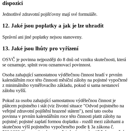
dispozici
Jednotlivé zdravotní pojišťovny mají své formuláře.
12. Jaké jsou poplatky a jak je lze uhradit
Správní ani jiné poplatky nejsou stanoveny.
13. Jaké jsou lhůty pro vyřízení
OSVČ je povinna nejpozději do 8 dnů od vzniku skutečnosti, která
se oznamuje, splnit svou oznamovací povinnost.
Osoba zahajující samostatnou výdělečnou činnost hradí v prvním
kalendářním roce této činnosti měsíční zálohy na pojistné vypočtené
z minimálního vyměřovacího základu, pokud si sama nestanoví
zálohu vyšší.
Pokud za osobu zahajující samostatnou výdělečnou činnost je
plátcem pojistného i stát (viz životní situace "Odvod pojistného na
veřejné zdravotní pojištění hrazené státem"), není tato osoba
povinna v prvním kalendářním roce této činnosti platit zálohy na
pojistné; pojistné zaplatí formou doplatku - rozdíl mezi zálohami a
skutečnou výší pojistného vypočteného podle § 3a zákona č.