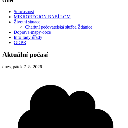
Obec
Současnost
MIKROREGION BABÍ LOM
Životní situace
Charitní pečovatelská služba Ždánice
Doprava-mapy-obce
Info-rady-úřady
GDPR
Aktuální počasí
dnes, pátek 7. 8. 2026