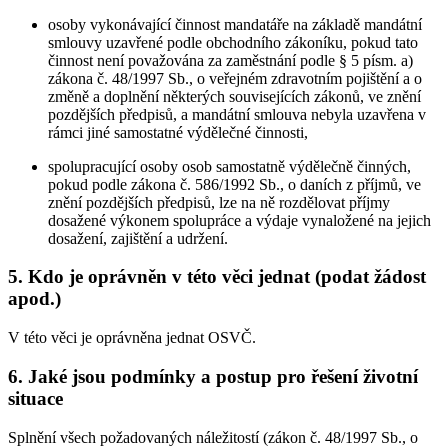
osoby vykonávající činnost mandatáře na základě mandátní
smlouvy uzavřené podle obchodního zákoníku, pokud tato
činnost není považována za zaměstnání podle § 5 písm. a)
zákona č. 48/1997 Sb., o veřejném zdravotním pojištění a o
změně a doplnění některých souvisejících zákonů, ve znění
pozdějších předpisů, a mandátní smlouva nebyla uzavřena v
rámci jiné samostatné výdělečné činnosti,
spolupracující osoby osob samostatně výdělečně činných,
pokud podle zákona č. 586/1992 Sb., o daních z příjmů, ve
znění pozdějších předpisů, lze na ně rozdělovat příjmy
dosažené výkonem spolupráce a výdaje vynaložené na jejich
dosažení, zajištění a udržení.
5. Kdo je oprávněn v této věci jednat (podat žádost
apod.)
V této věci je oprávněna jednat OSVČ.
6. Jaké jsou podmínky a postup pro řešení životní
situace
Splnění všech požadovaných náležitostí (zákon č. 48/1997 Sb., o