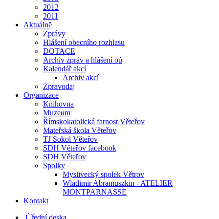
2012
2011
Aktuálně
Zprávy
Hlášení obecního rozhlasu
DOTACE
Archív zpráv a hlášení oú
Kalendář akcí
Archiv akcí
Zpravodaj
Organizace
Knihovna
Muzeum
Římskokatolická farnost Věteřov
Mateřská škola Věteřov
TJ Sokol Věteřov
SDH Věteřov facebook
SDH Věteřov
Spolky
Myslivecký spolek Větrov
Wladimir Abramuszkin - ATELIER
MONTPARNASSE
Kontakt
Úřední deska