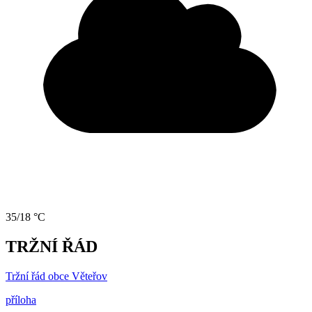
35/18 °C
TRŽNÍ ŘÁD
Tržní řád obce Věteřov
příloha