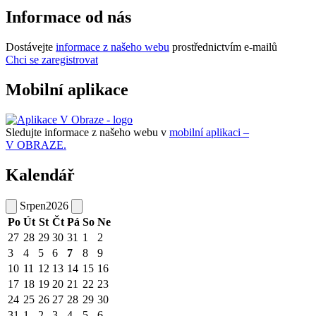
Informace od nás
Dostávejte
informace z našeho webu
prostřednictvím e-mailů
Chci se zaregistrovat
Mobilní aplikace
Sledujte informace z našeho webu v
mobilní aplikaci –
V OBRAZE.
Kalendář
Srpen
2026
Po
Út
St
Čt
Pá
So
Ne
27
28
29
30
31
1
2
3
4
5
6
7
8
9
10
11
12
13
14
15
16
17
18
19
20
21
22
23
24
25
26
27
28
29
30
31
1
2
3
4
5
6