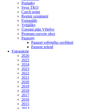
Poplatky
Svoz TKO
Czech point
Registr oznámení
Formuláře
Vyhlášky
Územní plán Věteřov
Program rozvoje obce
Pasporty
Pasport veřejného osvětlení
Pasport zeleně
Fotogalerie
2026
2025
2024
2023
2022
2021
2020
2019
2018
2017
2016
2015
2013