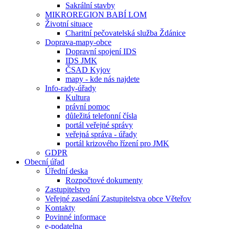
Sakrální stavby
MIKROREGION BABÍ LOM
Životní situace
Charitní pečovatelská služba Ždánice
Doprava-mapy-obce
Dopravní spojení IDS
IDS JMK
ČSAD Kyjov
mapy - kde nás najdete
Info-rady-úřady
Kultura
právní pomoc
důležitá telefonní čísla
portál veřejné správy
veřejná správa - úřady
portál krizového řízení pro JMK
GDPR
Obecní úřad
Úřední deska
Rozpočtové dokumenty
Zastupitelstvo
Veřejné zasedání Zastupitelstva obce Věteřov
Kontakty
Povinné informace
e-podatelna