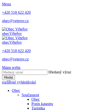
Menu
+420 518 622 420
obec@veterov.cz
obec
Věteřov
obec
Věteřov
+420 518 622 420
obec@veterov.cz
Mapa webu
Hledaný výraz
Hledat
rozšířené vyhledávání
Obec
Současnost
Obec
Popis katastru
Turistika