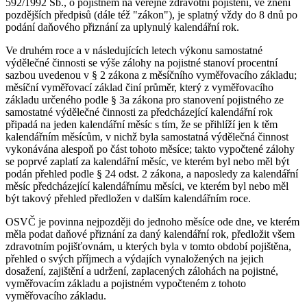
592/1992 Sb., o pojistném na veřejné zdravotní pojištění, ve znění
pozdějších předpisů (dále též "zákon"), je splatný vždy do 8 dnů po
podání daňového přiznání za uplynulý kalendářní rok.
Ve druhém roce a v následujících letech výkonu samostatné
výdělečné činnosti se výše zálohy na pojistné stanoví procentní
sazbou uvedenou v § 2 zákona z měsíčního vyměřovacího základu;
měsíční vyměřovací základ činí průměr, který z vyměřovacího
základu určeného podle § 3a zákona pro stanovení pojistného ze
samostatné výdělečné činnosti za předcházející kalendářní rok
připadá na jeden kalendářní měsíc s tím, že se přihlíží jen k těm
kalendářním měsícům, v nichž byla samostatná výdělečná činnost
vykonávána alespoň po část tohoto měsíce; takto vypočtené zálohy
se poprvé zaplatí za kalendářní měsíc, ve kterém byl nebo měl být
podán přehled podle § 24 odst. 2 zákona, a naposledy za kalendářní
měsíc předcházející kalendářnímu měsíci, ve kterém byl nebo měl
být takový přehled předložen v dalším kalendářním roce.
OSVČ je povinna nejpozději do jednoho měsíce ode dne, ve kterém
měla podat daňové přiznání za daný kalendářní rok, předložit všem
zdravotním pojišťovnám, u kterých byla v tomto období pojištěna,
přehled o svých příjmech a výdajích vynaložených na jejich
dosažení, zajištění a udržení, zaplacených zálohách na pojistné,
vyměřovacím základu a pojistném vypočteném z tohoto
vyměřovacího základu.