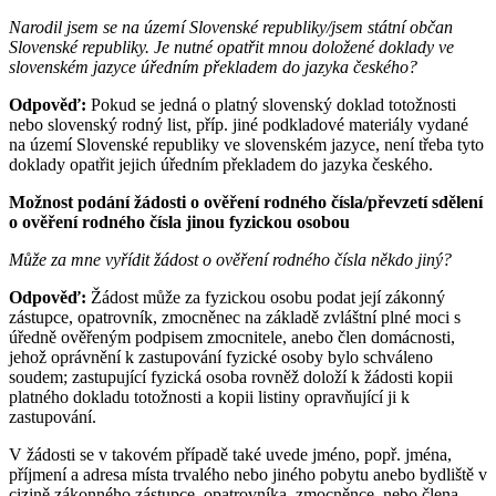
Narodil jsem se na území Slovenské republiky/jsem státní občan
Slovenské republiky. Je nutné opatřit mnou doložené doklady ve
slovenském jazyce úředním překladem do jazyka českého?
Odpověď:
Pokud se jedná o platný slovenský doklad totožnosti
nebo slovenský rodný list, příp. jiné podkladové materiály vydané
na území Slovenské republiky ve slovenském jazyce, není třeba tyto
doklady opatřit jejich úředním překladem do jazyka českého.
Možnost podání žádosti o ověření rodného čísla/převzetí sdělení
o ověření rodného čísla jinou fyzickou osobou
Může za mne vyřídit žádost o ověření rodného čísla někdo jiný?
Odpověď:
Žádost může za fyzickou osobu podat její zákonný
zástupce, opatrovník, zmocněnec na základě zvláštní plné moci s
úředně ověřeným podpisem zmocnitele, anebo člen domácnosti,
jehož oprávnění k zastupování fyzické osoby bylo schváleno
soudem; zastupující fyzická osoba rovněž doloží k žádosti kopii
platného dokladu totožnosti a kopii listiny opravňující ji k
zastupování.
V žádosti se v takovém případě také uvede jméno, popř. jména,
příjmení a adresa místa trvalého nebo jiného pobytu anebo bydliště v
cizině zákonného zástupce, opatrovníka, zmocněnce, nebo člena