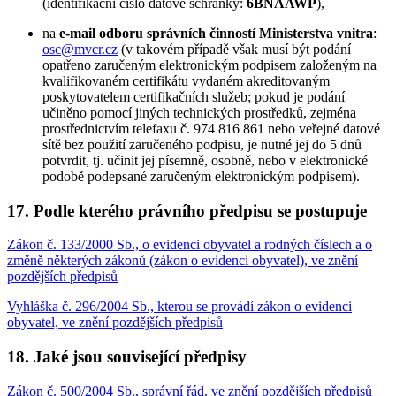
(identifikační číslo datové schránky:
6BNAAWP
),
na
e-mail odboru správních činností Ministerstva vnitra
:
osc@mvcr.cz
(v takovém případě však musí být podání
opatřeno zaručeným elektronickým podpisem založeným na
kvalifikovaném certifikátu vydaném akreditovaným
poskytovatelem certifikačních služeb; pokud je podání
učiněno pomocí jiných technických prostředků, zejména
prostřednictvím telefaxu č. 974 816 861 nebo veřejné datové
sítě bez použití zaručeného podpisu, je nutné jej do 5 dnů
potvrdit, tj. učinit jej písemně, osobně, nebo v elektronické
podobě podepsané zaručeným elektronickým podpisem).
17. Podle kterého právního předpisu se postupuje
Zákon č. 133/2000 Sb., o evidenci obyvatel a rodných číslech a o
změně některých zákonů (zákon o evidenci obyvatel), ve znění
pozdějších předpisů
Vyhláška č. 296/2004 Sb., kterou se provádí zákon o evidenci
obyvatel, ve znění pozdějších předpisů
18. Jaké jsou související předpisy
Zákon č. 500/2004 Sb., správní řád, ve znění pozdějších předpisů