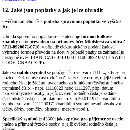
12. Jaké jsou poplatky a jak je lze uhradit
Ověření rodného čísla
podléhá správnímu poplatku ve výši 50
Kč
.
Úhrada správního poplatku se uskutečňuje
formou kolkové
známky
nebo
převodem na příjmový účet Ministerstva vnitra č
.
3711-8920071/0710
; v případě elektronického podání žádosti
výhradně formou převodu na účet (v případě platby ze zahraničí je
nezbytné uvést IBAN: CZ47 0710 0037 1100 0892 0071 a SWIFT
CODE: CNBACZPP).
Jako
variabilní symbol
se použije číslo ve tvaru 1111...., kdy se na
pozice teček napíše část rodného čísla fyzické osoby, o jejíž ověření
rodného čísla je žádáno, uvedeného za lomítkem (čtyřmístné nebo
trojmístné číslo) - např. 11116823 nebo 1111297, příp. datum
narození fyzické osoby, o jejíž ověření rodného čísla je žádáno
(šestimístné číslo) - např. datum narození 20.01.1971 - variabilní
symbol ve tvaru 1111200171 (variabilní symbol nesmí obsahovat
tečky, čárky, pomlčky, písmena, mezery apod.).
Specifický symbol
je 43300; jako
zpráva pro příjemce
se uvede
jméno a příjmení fyzické osoby, o jejíž ověření rodného čísla je
žádáno.