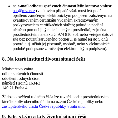
na
e-mail odboru správních činností Ministerstva vnitra
:
osc@mvcr.cz
(v takovém případě však musí být podání
opatřeno zaručeným elektronickým podpisem založeným na
kvalifikovaném certifikátu vydaném akreditovaným
poskytovatelem certifikačních služeb; pokud je podání
učiněno pomocí jiných technických prostředků, zejména
prostřednictvím telefaxu č. 974 816 861 nebo veřejné datové
sítě bez použití zaručeného podpisu, je nutné jej do 5 dnů
potvrdit, tj. učinit jej písemně, osobně, nebo v elektronické
podobě podepsané zaručeným elektronickým podpisem).
8. Na které instituci životní situaci řešit
Ministerstvo vnitra
odbor správních činností
oddělení rodných čísel
náměstí Hrdinů 1634/3
140 21 Praha 4
Žádost o ověření rodného čísla lze rovněž podat prostřednictvím
kteréhokoliv obecního úřadu na území České republiky nebo
zastupitelského úřadu České republiky v zahraničí
.
9. Kde, s kým a kdy životní situaci řešit