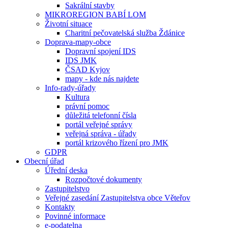
Sakrální stavby
MIKROREGION BABÍ LOM
Životní situace
Charitní pečovatelská služba Ždánice
Doprava-mapy-obce
Dopravní spojení IDS
IDS JMK
ČSAD Kyjov
mapy - kde nás najdete
Info-rady-úřady
Kultura
právní pomoc
důležitá telefonní čísla
portál veřejné správy
veřejná správa - úřady
portál krizového řízení pro JMK
GDPR
Obecní úřad
Úřední deska
Rozpočtové dokumenty
Zastupitelstvo
Veřejné zasedání Zastupitelstva obce Věteřov
Kontakty
Povinné informace
e-podatelna