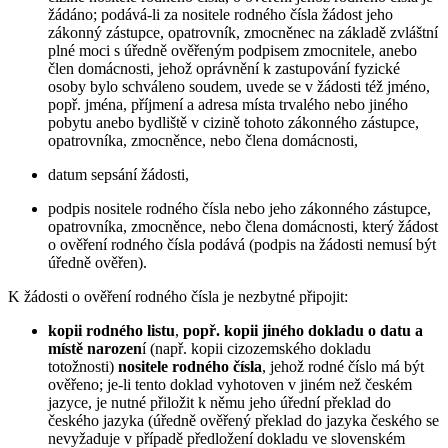
žádáno; podává-li za nositele rodného čísla žádost jeho
zákonný zástupce, opatrovník, zmocněnec na základě zvláštní
plné moci s úředně ověřeným podpisem zmocnitele, anebo
člen domácnosti, jehož oprávnění k zastupování fyzické
osoby bylo schváleno soudem, uvede se v žádosti též jméno,
popř. jména, příjmení a adresa místa trvalého nebo jiného
pobytu anebo bydliště v cizině tohoto zákonného zástupce,
opatrovníka, zmocněnce, nebo člena domácnosti,
datum sepsání žádosti,
podpis nositele rodného čísla nebo jeho zákonného zástupce,
opatrovníka, zmocněnce, nebo člena domácnosti, který žádost
o ověření rodného čísla podává (podpis na žádosti nemusí být
úředně ověřen).
K žádosti o ověření rodného čísla je nezbytné připojit:
kopii rodného listu
,
popř. kopii jiného dokladu o datu a
místě narozen
í (např. kopii cizozemského dokladu
totožnosti)
nositele rodného čísla
, jehož rodné číslo má být
ověřeno; je-li tento doklad vyhotoven v jiném než českém
jazyce, je nutné přiložit k němu jeho úřední překlad do
českého jazyka (úředně ověřený překlad do jazyka českého se
nevyžaduje v případě předložení dokladu ve slovenském