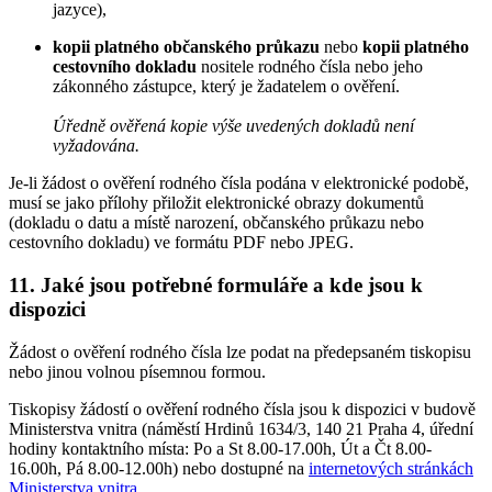
jazyce),
kopii platného občanského průkazu
nebo
kopii platného
cestovního dokladu
nositele rodného čísla nebo jeho
zákonného zástupce, který je žadatelem o ověření.
Úředně ověřená kopie výše uvedených dokladů není
vyžadována.
Je-li žádost o ověření rodného čísla podána v elektronické podobě,
musí se jako přílohy přiložit elektronické obrazy dokumentů
(dokladu o datu a místě narození, občanského průkazu nebo
cestovního dokladu) ve formátu PDF nebo JPEG.
11. Jaké jsou potřebné formuláře a kde jsou k
dispozici
Žádost o ověření rodného čísla lze podat na předepsaném tiskopisu
nebo jinou volnou písemnou formou.
Tiskopisy žádostí o ověření rodného čísla jsou k dispozici v budově
Ministerstva vnitra (náměstí Hrdinů 1634/3, 140 21 Praha 4, úřední
hodiny kontaktního místa: Po a St 8.00-17.00h, Út a Čt 8.00-
16.00h, Pá 8.00-12.00h) nebo dostupné na
internetových stránkách
Ministerstva vnitra
.