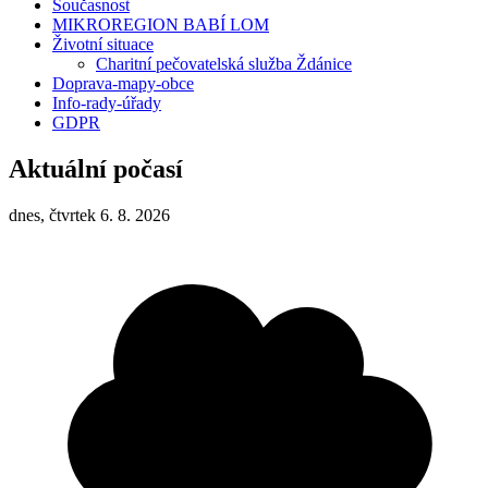
Současnost
MIKROREGION BABÍ LOM
Životní situace
Charitní pečovatelská služba Ždánice
Doprava-mapy-obce
Info-rady-úřady
GDPR
Aktuální počasí
dnes, čtvrtek 6. 8. 2026