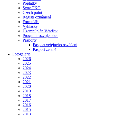
Poplatky
Svoz TKO
Czech point
Registr oznámení
Formuláře
Vyhlášky
Územní plán Věteřov
Program rozvoje obce
Pasporty
Pasport veřejného osvětlení
Pasport zeleně
Fotogalerie
2026
2025
2024
2023
2022
2021
2020
2019
2018
2017
2016
2015
2013