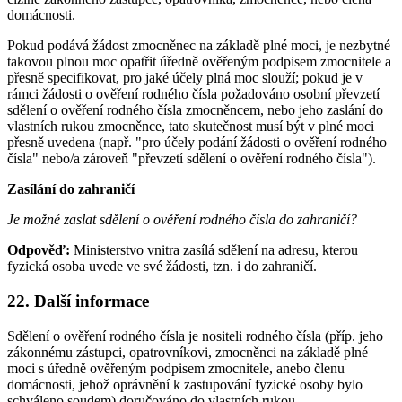
domácnosti.
Pokud podává žádost zmocněnec na základě plné moci, je nezbytné
takovou plnou moc opatřit úředně ověřeným podpisem zmocnitele a
přesně specifikovat, pro jaké účely plná moc slouží; pokud je v
rámci žádosti o ověření rodného čísla požadováno osobní převzetí
sdělení o ověření rodného čísla zmocněncem, nebo jeho zaslání do
vlastních rukou zmocněnce, tato skutečnost musí být v plné moci
přesně uvedena (např. "pro účely podání žádosti o ověření rodného
čísla" nebo/a zároveň "převzetí sdělení o ověření rodného čísla").
Zasílání do zahraničí
Je možné zaslat sdělení o ověření rodného čísla do zahraničí?
Odpověď:
Ministerstvo vnitra zasílá sdělení na adresu, kterou
fyzická osoba uvede ve své žádosti, tzn. i do zahraničí.
22. Další informace
Sdělení o ověření rodného čísla je nositeli rodného čísla (příp. jeho
zákonnému zástupci, opatrovníkovi, zmocněnci na základě plné
moci s úředně ověřeným podpisem zmocnitele, anebo členu
domácnosti, jehož oprávnění k zastupování fyzické osoby bylo
schváleno soudem) doručováno do vlastních rukou.