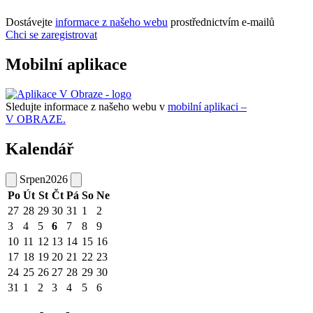
Dostávejte
informace z našeho webu
prostřednictvím e-mailů
Chci se zaregistrovat
Mobilní aplikace
Sledujte informace z našeho webu v
mobilní aplikaci –
V OBRAZE.
Kalendář
Srpen
2026
Po
Út
St
Čt
Pá
So
Ne
27
28
29
30
31
1
2
3
4
5
6
7
8
9
10
11
12
13
14
15
16
17
18
19
20
21
22
23
24
25
26
27
28
29
30
31
1
2
3
4
5
6