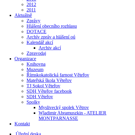
2012
2011
Aktuálně
Zprávy
Hlášení obecního rozhlasu
DOTACE
Archív zpráv a hlášení oú
Kalendář akcí
Archiv akcí
Zpravodaj
Organizace
Knihovna
Muzeum
Římskokatolická farnost Věteřov
Mateřská škola Věteřov
TJ Sokol Věteřov
SDH Věteřov facebook
SDH Věteřov
Spolky
Myslivecký spolek Větrov
Wladimir Abramuszkin - ATELIER
MONTPARNASSE
Kontakt
Úřední deska