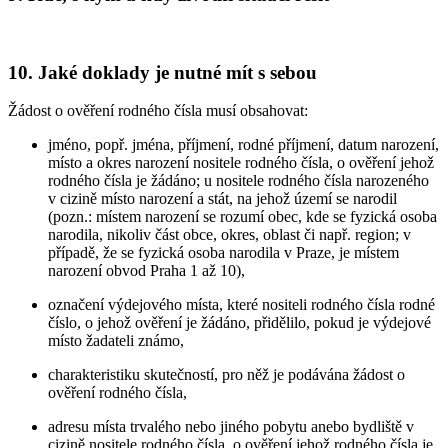
10. Jaké doklady je nutné mít s sebou
Žádost o ověření rodného čísla musí obsahovat:
jméno, popř. jména, příjmení, rodné příjmení, datum narození,
místo a okres narození nositele rodného čísla, o ověření jehož
rodného čísla je žádáno; u nositele rodného čísla narozeného
v cizině místo narození a stát, na jehož území se narodil
(pozn.: místem narození se rozumí obec, kde se fyzická osoba
narodila, nikoliv část obce, okres, oblast či např. region; v
případě, že se fyzická osoba narodila v Praze, je místem
narození obvod Praha 1 až 10),
označení výdejového místa, které nositeli rodného čísla rodné
číslo, o jehož ověření je žádáno, přidělilo, pokud je výdejové
místo žadateli známo,
charakteristiku skutečností, pro něž je podávána žádost o
ověření rodného čísla,
adresu místa trvalého nebo jiného pobytu anebo bydliště v
cizině nositele rodného čísla, o ověření jehož rodného čísla je