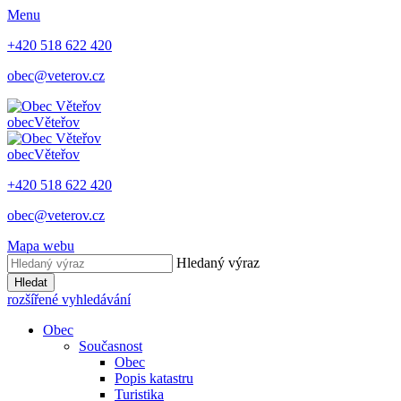
Menu
+420 518 622 420
obec@veterov.cz
obec
Věteřov
obec
Věteřov
+420 518 622 420
obec@veterov.cz
Mapa webu
Hledaný výraz
Hledat
rozšířené vyhledávání
Obec
Současnost
Obec
Popis katastru
Turistika