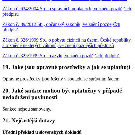
Zákon č. 634/2004 Sb., o správních poplatcích, ve znění pozdějších
předpisů
Zákon č. 89/2012 Sb., občanský zákoník, ve znění pozdějších
předpisů
Zákon č. 326/1999 Sb., o pobytu cizinců na území České republiky
a o změně některých zákonů, ve znění pozdějších předpisů
Zákon č. 325/1999 Sb., o azylu, ve znění pozdějších předpisů
19. Jaké jsou opravné prostředky a jak se uplatňují
Opravné prostředky jsou řešeny v souladu se správním řádem.
20. Jaké sankce mohou být uplatněny v případě
nedodržení povinností
Sankce nejsou stanoveny.
21. Nejčastější dotazy
Úřední překlad u slovenských dokladů