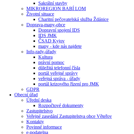
Sakrální stavby
MIKROREGION BABÍ LOM
Životní situace
Charitní pečovatelská služba Ždánice
Doprava-mapy-obce
Dopravní spojení IDS
IDS JMK
ČSAD Kyjov
mapy - kde nás najdete
Info-rady-úřady
Kultura
právní pomoc
důležitá telefonní čísla
portál veřejné správy
veřejná správa - úřady
portál krizového řízení pro JMK
GDPR
Obecní úřad
Úřední deska
Rozpočtové dokumenty
Zastupitelstvo
Veřejné zasedání Zastupitelstva obce Věteřov
Kontakty
Povinné informace
e-podatelna