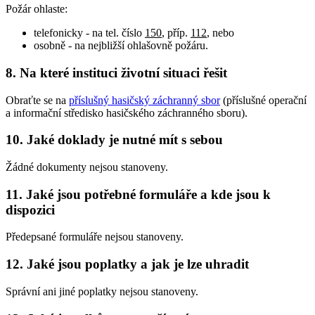
Požár ohlaste:
telefonicky - na tel. číslo
150
, příp.
112
, nebo
osobně - na nejbližší ohlašovně požáru.
8. Na které instituci životní situaci řešit
Obraťte se na
příslušný hasičský záchranný sbor
(příslušné operační
a informační středisko hasičského záchranného sboru).
10. Jaké doklady je nutné mít s sebou
Žádné dokumenty nejsou stanoveny.
11. Jaké jsou potřebné formuláře a kde jsou k
dispozici
Předepsané formuláře nejsou stanoveny.
12. Jaké jsou poplatky a jak je lze uhradit
Správní ani jiné poplatky nejsou stanoveny.