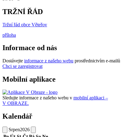
TRŽNÍ ŘÁD
Tržní řád obce Věteřov
příloha
Informace od nás
Dostávejte
informace z našeho webu
prostřednictvím e-mailů
Chci se zaregistrovat
Mobilní aplikace
Sledujte informace z našeho webu v
mobilní aplikaci –
V OBRAZE.
Kalendář
Srpen
2026
Po
Út
St
Čt
Pá
So
Ne