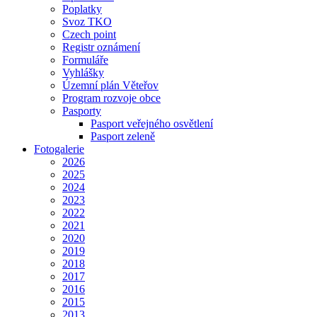
Poplatky
Svoz TKO
Czech point
Registr oznámení
Formuláře
Vyhlášky
Územní plán Věteřov
Program rozvoje obce
Pasporty
Pasport veřejného osvětlení
Pasport zeleně
Fotogalerie
2026
2025
2024
2023
2022
2021
2020
2019
2018
2017
2016
2015
2013