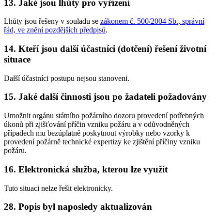
13. Jaké jsou lhůty pro vyřízení
Lhůty jsou řešeny v souladu se
zákonem č. 500/2004 Sb., správní
řád, ve znění pozdějších předpisů
.
14. Kteří jsou další účastníci (dotčení) řešení životní
situace
Další účastníci postupu nejsou stanoveni.
15. Jaké další činnosti jsou po žadateli požadovány
Umožnit orgánu státního požárního dozoru provedení potřebných
úkonů při zjišťování příčin vzniku požáru a v odůvodněných
případech mu bezúplatně poskytnout výrobky nebo vzorky k
provedení požárně technické expertizy ke zjištění příčiny vzniku
požáru.
16. Elektronická služba, kterou lze využít
Tuto situaci nelze řešit elektronicky.
28. Popis byl naposledy aktualizován