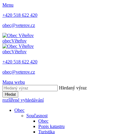
Menu
+420 518 622 420
obec@veterov.cz
obec
Věteřov
obec
Věteřov
+420 518 622 420
obec@veterov.cz
Mapa webu
Hledaný výraz
Hledat
rozšířené vyhledávání
Obec
Současnost
Obec
Popis katastru
Turistika