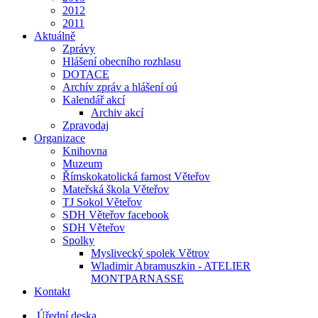
2012
2011
Aktuálně
Zprávy
Hlášení obecního rozhlasu
DOTACE
Archív zpráv a hlášení oú
Kalendář akcí
Archiv akcí
Zpravodaj
Organizace
Knihovna
Muzeum
Římskokatolická farnost Věteřov
Mateřská škola Věteřov
TJ Sokol Věteřov
SDH Věteřov facebook
SDH Věteřov
Spolky
Myslivecký spolek Větrov
Wladimir Abramuszkin - ATELIER
MONTPARNASSE
Kontakt
Úřední deska