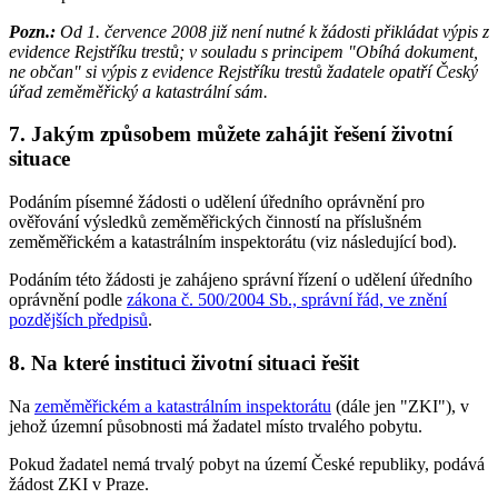
Pozn.:
Od 1. července 2008 již není nutné k žádosti přikládat výpis z
evidence Rejstříku trestů; v souladu s principem "Obíhá dokument,
ne občan" si výpis z evidence Rejstříku trestů žadatele opatří Český
úřad zeměměřický a katastrální sám.
7. Jakým způsobem můžete zahájit řešení životní
situace
Podáním písemné žádosti o udělení úředního oprávnění pro
ověřování výsledků zeměměřických činností na příslušném
zeměměřickém a katastrálním inspektorátu (viz následující bod).
Podáním této žádosti je zahájeno správní řízení o udělení úředního
oprávnění podle
zákona č. 500/2004 Sb., správní řád, ve znění
pozdějších předpisů
.
8. Na které instituci životní situaci řešit
Na
zeměměřickém a katastrálním inspektorátu
(dále jen "ZKI"), v
jehož územní působnosti má žadatel místo trvalého pobytu.
Pokud žadatel nemá trvalý pobyt na území České republiky, podává
žádost ZKI v Praze.