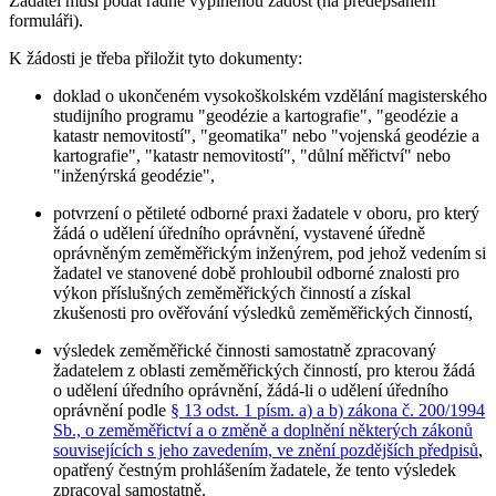
Žadatel musí podat řádně vyplněnou žádost (na předepsaném
formuláři).
K žádosti je třeba přiložit tyto dokumenty:
doklad o ukončeném vysokoškolském vzdělání magisterského
studijního programu "geodézie a kartografie", "geodézie a
katastr nemovitostí", "geomatika" nebo "vojenská geodézie a
kartografie", "katastr nemovitostí", "důlní měřictví" nebo
"inženýrská geodézie",
potvrzení o pětileté odborné praxi žadatele v oboru, pro který
žádá o udělení úředního oprávnění, vystavené úředně
oprávněným zeměměřickým inženýrem, pod jehož vedením si
žadatel ve stanovené době prohloubil odborné znalosti pro
výkon příslušných zeměměřických činností a získal
zkušenosti pro ověřování výsledků zeměměřických činností,
výsledek zeměměřické činnosti samostatně zpracovaný
žadatelem z oblasti zeměměřických činností, pro kterou žádá
o udělení úředního oprávnění, žádá-li o udělení úředního
oprávnění podle
§ 13 odst. 1 písm. a) a b) zákona č. 200/1994
Sb., o zeměměřictví a o změně a doplnění některých zákonů
souvisejících s jeho zavedením, ve znění pozdějších předpisů
,
opatřený čestným prohlášením žadatele, že tento výsledek
zpracoval samostatně.