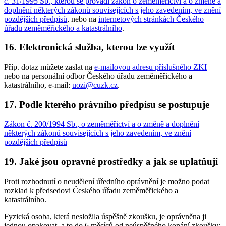
č. 31/1995 Sb., kterou se provádí zákon o zeměměřictví a o změně a
doplnění některých zákonů souvisejících s jeho zavedením, ve znění
pozdějších předpisů
, nebo na
internetových stránkách Českého
úřadu zeměměřického a katastrálního
.
16. Elektronická služba, kterou lze využít
Příp. dotaz můžete zaslat na
e-mailovou adresu příslušného ZKI
nebo na personální odbor Českého úřadu zeměměřického a
katastrálního, e-mail:
uozi@cuzk.cz
.
17. Podle kterého právního předpisu se postupuje
Zákon č. 200/1994 Sb., o zeměměřictví a o změně a doplnění
některých zákonů souvisejících s jeho zavedením, ve znění
pozdějších předpisů
19. Jaké jsou opravné prostředky a jak se uplatňují
Proti rozhodnutí o neudělení úředního oprávnění je možno podat
rozklad k předsedovi Českého úřadu zeměměřického a
katastrálního.
Fyzická osoba, která nesložila úspěšně zkoušku, je oprávněna ji
jednou opakovat, a to do 6 měsíců od neúspěšného konání zkoušky;