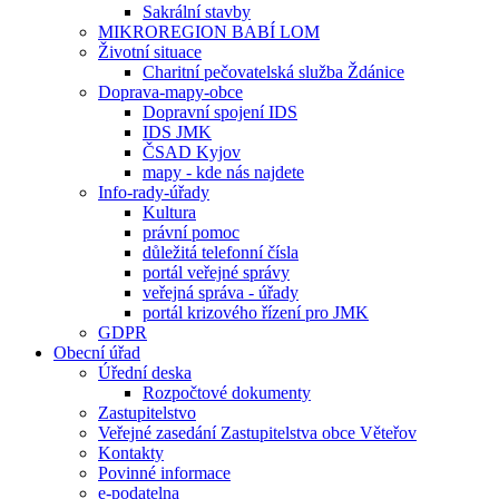
Sakrální stavby
MIKROREGION BABÍ LOM
Životní situace
Charitní pečovatelská služba Ždánice
Doprava-mapy-obce
Dopravní spojení IDS
IDS JMK
ČSAD Kyjov
mapy - kde nás najdete
Info-rady-úřady
Kultura
právní pomoc
důležitá telefonní čísla
portál veřejné správy
veřejná správa - úřady
portál krizového řízení pro JMK
GDPR
Obecní úřad
Úřední deska
Rozpočtové dokumenty
Zastupitelstvo
Veřejné zasedání Zastupitelstva obce Věteřov
Kontakty
Povinné informace
e-podatelna