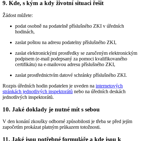
9. Kde, s kým a kdy životní situaci řešit
Žádost můžete:
podat osobně na podatelně příslušného ZKI v úředních
hodinách,
zaslat poštou na adresu podatelny příslušného ZKI,
zaslat elektronickými prostředky se zaručeným elektronickým
podpisem (e-mail podepsaný za pomoci kvalifikovaného
certifikátu) na e-mailovou adresu příslušného ZKI,
zaslat prostřednictvím datové schránky příslušného ZKI.
Rozpis úředních hodin podatelen je uveden na
internetových
stránkách jednotlivých inspektorátů
nebo na úředních deskách
jednotlivých inspektorátů.
10. Jaké doklady je nutné mít s sebou
V den konání zkoušky odborné způsobilosti je třeba se před jejím
započetím prokázat platným průkazem totožnosti.
11. Jaké jsou potřebné formuláře a kde jsou k