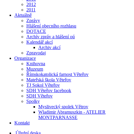
2012
2011
Aktuálně
Zprávy
Hlášení obecního rozhlasu
DOTACE
Archív zpráv a hlášení oú
Kalendář akcí
Archiv akcí
Zpravodaj
Organizace
Knihovna
Muzeum
Římskokatolická farnost Věteřov
Mateřská škola Věteřov
TJ Sokol Věteřov
SDH Věteřov facebook
SDH Věteřov
Spolky
Myslivecký spolek Větrov
Wladimir Abramuszkin - ATELIER
MONTPARNASSE
Kontakt
Úřední deska