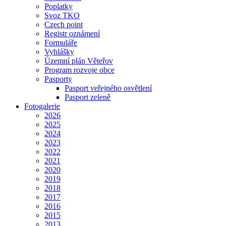
Poplatky
Svoz TKO
Czech point
Registr oznámení
Formuláře
Vyhlášky
Územní plán Věteřov
Program rozvoje obce
Pasporty
Pasport veřejného osvětlení
Pasport zeleně
Fotogalerie
2026
2025
2024
2023
2022
2021
2020
2019
2018
2017
2016
2015
2013