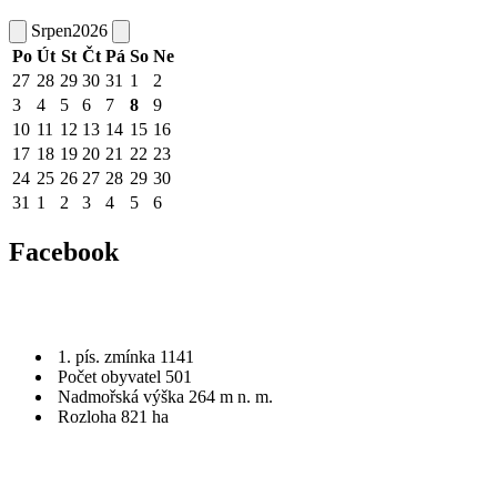
Srpen
2026
Po
Út
St
Čt
Pá
So
Ne
27
28
29
30
31
1
2
3
4
5
6
7
8
9
10
11
12
13
14
15
16
17
18
19
20
21
22
23
24
25
26
27
28
29
30
31
1
2
3
4
5
6
Facebook
1. pís. zmínka 1141
Počet obyvatel 501
Nadmořská výška 264 m n. m.
Rozloha 821 ha