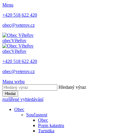
Menu
+420 518 622 420
obec@veterov.cz
obec
Věteřov
obec
Věteřov
+420 518 622 420
obec@veterov.cz
Mapa webu
Hledaný výraz
Hledat
rozšířené vyhledávání
Obec
Současnost
Obec
Popis katastru
Turistika