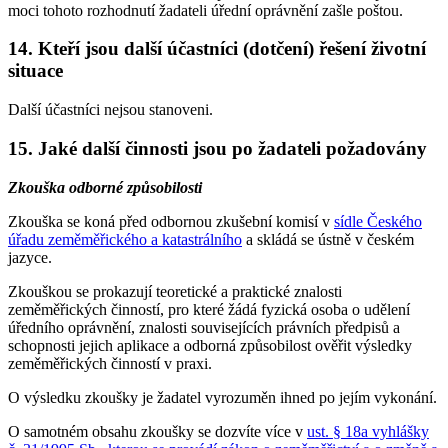
moci tohoto rozhodnutí žadateli úřední oprávnění zašle poštou.
14. Kteří jsou další účastníci (dotčení) řešení životní
situace
Další účastníci nejsou stanoveni.
15. Jaké další činnosti jsou po žadateli požadovány
Zkouška odborné způsobilosti
Zkouška se koná před odbornou zkušební komisí v
sídle Českého
úřadu zeměměřického a katastrálního
a skládá se ústně v českém
jazyce.
Zkouškou se prokazují teoretické a praktické znalosti
zeměměřických činností, pro které žádá fyzická osoba o udělení
úředního oprávnění, znalosti souvisejících právních předpisů a
schopnosti jejich aplikace a odborná způsobilost ověřit výsledky
zeměměřických činností v praxi.
O výsledku zkoušky je žadatel vyrozuměn ihned po jejím vykonání.
O samotném obsahu zkoušky se dozvíte více v
ust. § 18a vyhlášky