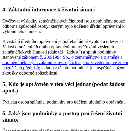
4. Základní informace k životní situaci
Ověřovat výsledky zeměměřických činností jsou oprávněny pouze
odborně způsobilé osoby, kterým bylo uděleno úřední oprávnění k
výkonu této činnosti.
K získání úředního oprávnění je potřeba řádně vyplnit a odevzdat
žádost o udělení úředního oprávnění pro ověřování výsledků
zeměměřických činností (dále též "žádost") a splnit podmínky
stanovené
zákonem č. 200/1994 Sb., o zeměměřictví a o změně a
doplnění některých zákonů souvisejících s jeho zavedením, ve znění
pozdějších předpisů
; jednou z těchto podmínek je i úspěšné složení
zkoušky odborné způsobilosti.
5. Kdo je oprávněn v této věci jednat (podat žádost
apod.)
Fyzická osoba splňující podmínky pro udělení úředního oprávnění.
6. Jaké jsou podmínky a postup pro řešení životní
situace