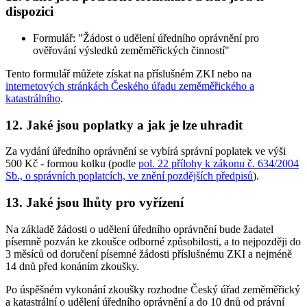
dispozici
Formulář: "Žádost o udělení úředního oprávnění pro
ověřování výsledků zeměměřických činností"
Tento formulář můžete získat na příslušném ZKI nebo na
internetových stránkách Českého úřadu zeměměřického a
katastrálního
.
12. Jaké jsou poplatky a jak je lze uhradit
Za vydání úředního oprávnění se vybírá správní poplatek ve výši
500 Kč - formou kolku (podle
pol. 22 přílohy k zákonu č. 634/2004
Sb., o správních poplatcích, ve znění pozdějších předpisů
).
13. Jaké jsou lhůty pro vyřízení
Na základě žádosti o udělení úředního oprávnění bude žadatel
písemně pozván ke zkoušce odborné způsobilosti, a to nejpozději do
3 měsíců od doručení písemné žádosti příslušnému ZKI a nejméně
14 dnů před konáním zkoušky.
Po úspěšném vykonání zkoušky rozhodne Český úřad zeměměřický
a katastrální o udělení úředního oprávnění a do 10 dnů od právní