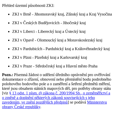
Přehled územní působnosti ZKI:
ZKI v Brně - Jihomoravský kraj, Zlínský kraj a Kraj Vysočina
ZKI v Českých Budějovicích - Jihočeský kraj
ZKI v Liberci - Liberecký kraj a Ústecký kraj
ZKI v Opavě - Olomoucký kraj a Moravskoslezský kraj
ZKI v Pardubicích - Pardubický kraj a Královéhradecký kraj
ZKI v Plzni - Plzeňský kraj a Karlovarský kraj
ZKI v Praze - Středočeský kraj a Hlavní město Praha
Pozn.:
Písemná žádost o udělení úředního oprávnění pro ověřování
dokumentace o zřízení, obnovení nebo přemístění bodu podrobného
polohového bodového pole a o zaměření a šetření předmětů měření,
které jsou obsahem státních mapových děl, pro potřeby obrany státu
[viz
§ 13 odst. 1 písm. d) zákona č. 200/1994 Sb., o zeměměřictví a
o změně a doplnění některých zákonů souvisejících s jeho
zavedením, ve znění pozdějších předpisů
] se podává
Ministerstvu
obrany České republiky
.