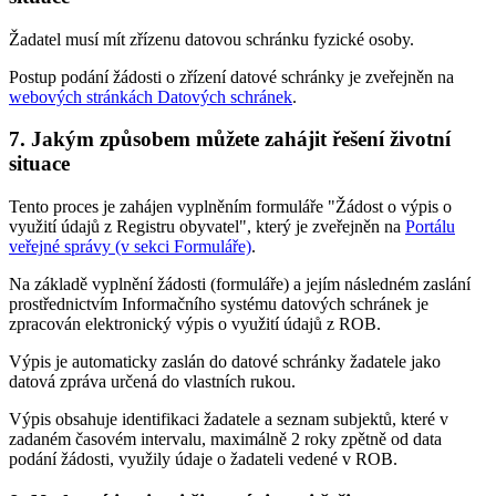
Žadatel musí mít zřízenu datovou schránku fyzické osoby.
Postup podání žádosti o zřízení datové schránky je zveřejněn na
webových stránkách Datových schránek
.
7. Jakým způsobem můžete zahájit řešení životní
situace
Tento proces je zahájen vyplněním formuláře "Žádost o výpis o
využití údajů z Registru obyvatel", který je zveřejněn na
Portálu
veřejné správy (v sekci Formuláře)
.
Na základě vyplnění žádosti (formuláře) a jejím následném zaslání
prostřednictvím Informačního systému datových schránek je
zpracován elektronický výpis o využití údajů z ROB.
Výpis je automaticky zaslán do datové schránky žadatele jako
datová zpráva určená do vlastních rukou.
Výpis obsahuje identifikaci žadatele a seznam subjektů, které v
zadaném časovém intervalu, maximálně 2 roky zpětně od data
podání žádosti, využily údaje o žadateli vedené v ROB.