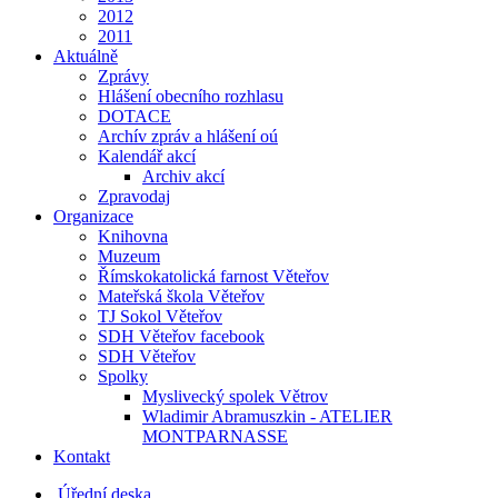
2012
2011
Aktuálně
Zprávy
Hlášení obecního rozhlasu
DOTACE
Archív zpráv a hlášení oú
Kalendář akcí
Archiv akcí
Zpravodaj
Organizace
Knihovna
Muzeum
Římskokatolická farnost Věteřov
Mateřská škola Věteřov
TJ Sokol Věteřov
SDH Věteřov facebook
SDH Věteřov
Spolky
Myslivecký spolek Větrov
Wladimir Abramuszkin - ATELIER
MONTPARNASSE
Kontakt
Úřední deska