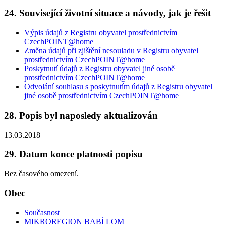
24. Související životní situace a návody, jak je řešit
Výpis údajů z Registru obyvatel prostřednictvím
CzechPOINT@home
Změna údajů při zjištění nesouladu v Registru obyvatel
prostřednictvím CzechPOINT@home
Poskytnutí údajů z Registru obyvatel jiné osobě
prostřednictvím CzechPOINT@home
Odvolání souhlasu s poskytnutím údajů z Registru obyvatel
jiné osobě prostřednictvím CzechPOINT@home
28. Popis byl naposledy aktualizován
13.03.2018
29. Datum konce platnosti popisu
Bez časového omezení.
Obec
Současnost
MIKROREGION BABÍ LOM