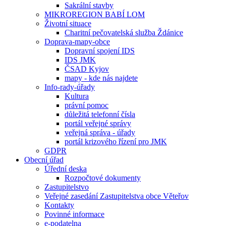
Sakrální stavby
MIKROREGION BABÍ LOM
Životní situace
Charitní pečovatelská služba Ždánice
Doprava-mapy-obce
Dopravní spojení IDS
IDS JMK
ČSAD Kyjov
mapy - kde nás najdete
Info-rady-úřady
Kultura
právní pomoc
důležitá telefonní čísla
portál veřejné správy
veřejná správa - úřady
portál krizového řízení pro JMK
GDPR
Obecní úřad
Úřední deska
Rozpočtové dokumenty
Zastupitelstvo
Veřejné zasedání Zastupitelstva obce Věteřov
Kontakty
Povinné informace
e-podatelna