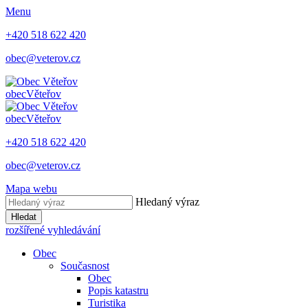
Menu
+420 518 622 420
obec@veterov.cz
obec
Věteřov
obec
Věteřov
+420 518 622 420
obec@veterov.cz
Mapa webu
Hledaný výraz
Hledat
rozšířené vyhledávání
Obec
Současnost
Obec
Popis katastru
Turistika