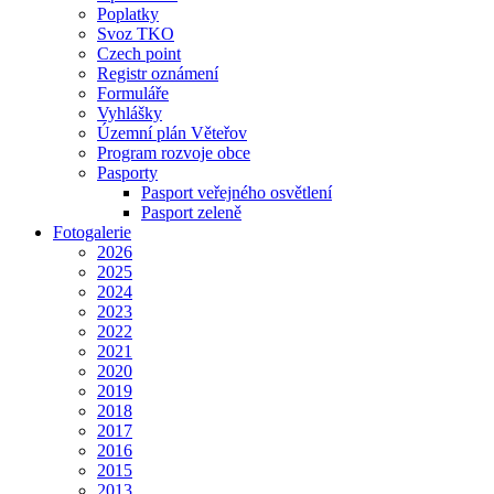
Poplatky
Svoz TKO
Czech point
Registr oznámení
Formuláře
Vyhlášky
Územní plán Věteřov
Program rozvoje obce
Pasporty
Pasport veřejného osvětlení
Pasport zeleně
Fotogalerie
2026
2025
2024
2023
2022
2021
2020
2019
2018
2017
2016
2015
2013