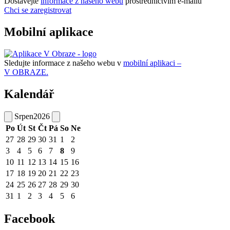
Dostávejte
informace z našeho webu
prostřednictvím e-mailů
Chci se zaregistrovat
Mobilní aplikace
Sledujte informace z našeho webu v
mobilní aplikaci –
V OBRAZE.
Kalendář
Srpen
2026
Po
Út
St
Čt
Pá
So
Ne
27
28
29
30
31
1
2
3
4
5
6
7
8
9
10
11
12
13
14
15
16
17
18
19
20
21
22
23
24
25
26
27
28
29
30
31
1
2
3
4
5
6
Facebook