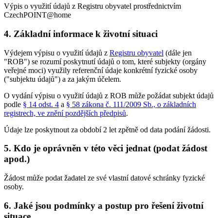
Výpis o využití údajů z Registru obyvatel prostřednictvím
CzechPOINT@home
4. Základní informace k životní situaci
Výdejem výpisu o využití údajů z
Registru obyvatel
(dále jen
"ROB") se rozumí poskytnutí údajů o tom, které subjekty (orgány
veřejné moci) využily referenční údaje konkrétní fyzické osoby
("subjektu údajů") a za jakým účelem.
O vydání výpisu o využití údajů z ROB může požádat subjekt údajů
podle
§ 14 odst. 4
a
§ 58 zákona č. 111/2009 Sb., o základních
registrech, ve znění pozdějších předpisů
.
Údaje lze poskytnout za období 2 let zpětně od data podání žádosti.
5. Kdo je oprávněn v této věci jednat (podat žádost
apod.)
Žádost může podat žadatel ze své vlastní datové schránky fyzické
osoby.
6. Jaké jsou podmínky a postup pro řešení životní
situace