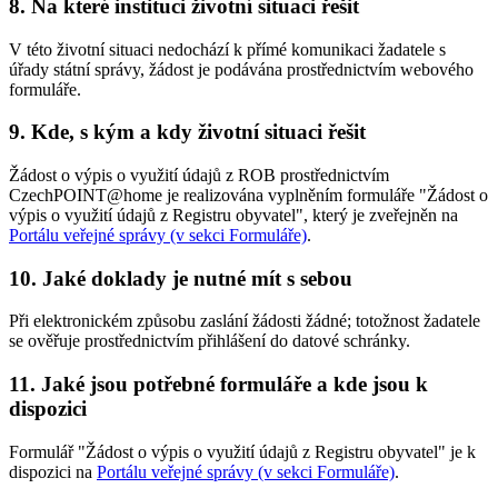
8. Na které instituci životní situaci řešit
V této životní situaci nedochází k přímé komunikaci žadatele s
úřady státní správy, žádost je podávána prostřednictvím webového
formuláře.
9. Kde, s kým a kdy životní situaci řešit
Žádost o výpis o využití údajů z ROB prostřednictvím
CzechPOINT@home je realizována vyplněním formuláře "Žádost o
výpis o využití údajů z Registru obyvatel", který je zveřejněn na
Portálu veřejné správy (v sekci Formuláře)
.
10. Jaké doklady je nutné mít s sebou
Při elektronickém způsobu zaslání žádosti žádné; totožnost žadatele
se ověřuje prostřednictvím přihlášení do datové schránky.
11. Jaké jsou potřebné formuláře a kde jsou k
dispozici
Formulář "Žádost o výpis o využití údajů z Registru obyvatel" je k
dispozici na
Portálu veřejné správy (v sekci Formuláře)
.