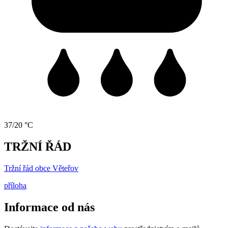
37/20 °C
TRŽNÍ ŘÁD
Tržní řád obce Věteřov
příloha
Informace od nás