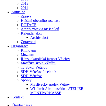
2012
2011
Aktuálně
Zprávy
Hlášení obecního rozhlasu
DOTACE
Archív zpráv a hlášení oú
Kalendář akcí
Archiv akcí
Zpravodaj
Organizace
Knihovna
Muzeum
Římskokatolická farnost Věteřov
Mateřská škola Věteřov
TJ Sokol Věteřov
SDH Věteřov facebook
SDH Věteřov
Spolky
Myslivecký spolek Větrov
Wladimir Abramuszkin - ATELIER
MONTPARNASSE
Kontakt
Úřední deska