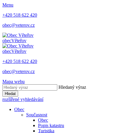
Menu
+420 518 622 420
obec@veterov.cz
obec
Věteřov
obec
Věteřov
+420 518 622 420
obec@veterov.cz
Mapa webu
Hledaný výraz
Hledat
rozšířené vyhledávání
Obec
Současnost
Obec
Popis katastru
Turistika