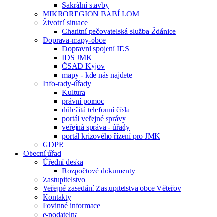
Sakrální stavby
MIKROREGION BABÍ LOM
Životní situace
Charitní pečovatelská služba Ždánice
Doprava-mapy-obce
Dopravní spojení IDS
IDS JMK
ČSAD Kyjov
mapy - kde nás najdete
Info-rady-úřady
Kultura
právní pomoc
důležitá telefonní čísla
portál veřejné správy
veřejná správa - úřady
portál krizového řízení pro JMK
GDPR
Obecní úřad
Úřední deska
Rozpočtové dokumenty
Zastupitelstvo
Veřejné zasedání Zastupitelstva obce Věteřov
Kontakty
Povinné informace
e-podatelna