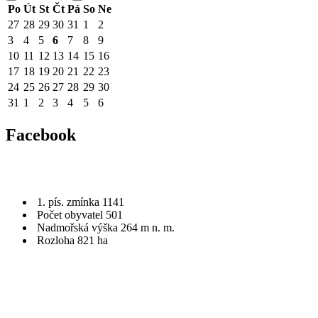
Po
Út
St
Čt
Pá
So
Ne
27
28
29
30
31
1
2
3
4
5
6
7
8
9
10
11
12
13
14
15
16
17
18
19
20
21
22
23
24
25
26
27
28
29
30
31
1
2
3
4
5
6
Facebook
1. pís. zmínka 1141
Počet obyvatel 501
Nadmořská výška 264 m n. m.
Rozloha 821 ha