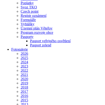
Poplatky
Svoz TKO
Czech point
Registr oznámení
Formuláře
Vyhlášky
Územní plán Věteřov
Program rozvoje obce
Pasporty
Pasport veřejného osvětlení
Pasport zeleně
Fotogalerie
2026
2025
2024
2023
2022
2021
2020
2019
2018
2017
2016
2015
2013