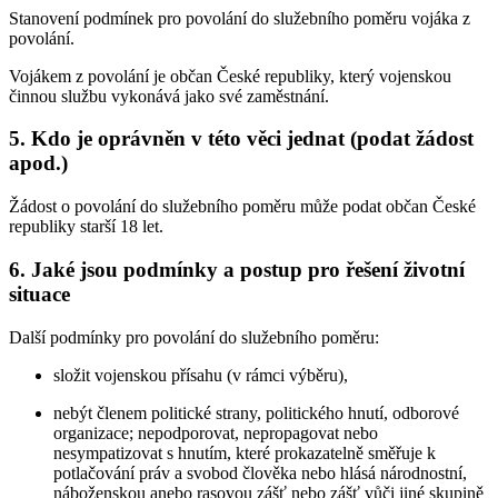
Stanovení podmínek pro povolání do služebního poměru vojáka z
povolání.
Vojákem z povolání je občan České republiky, který vojenskou
činnou službu vykonává jako své zaměstnání.
5. Kdo je oprávněn v této věci jednat (podat žádost
apod.)
Žádost o povolání do služebního poměru může podat občan České
republiky starší 18 let.
6. Jaké jsou podmínky a postup pro řešení životní
situace
Další podmínky pro povolání do služebního poměru:
složit vojenskou přísahu (v rámci výběru),
nebýt členem politické strany, politického hnutí, odborové
organizace; nepodporovat, nepropagovat nebo
nesympatizovat s hnutím, které prokazatelně směřuje k
potlačování práv a svobod člověka nebo hlásá národnostní,
náboženskou anebo rasovou zášť nebo zášť vůči jiné skupině