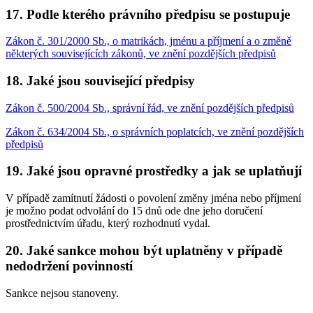
17. Podle kterého právního předpisu se postupuje
Zákon č. 301/2000 Sb., o matrikách, jménu a příjmení a o změně
některých souvisejících zákonů, ve znění pozdějších předpisů
18. Jaké jsou související předpisy
Zákon č. 500/2004 Sb., správní řád, ve znění pozdějších předpisů
Zákon č. 634/2004 Sb., o správních poplatcích, ve znění pozdějších
předpisů
19. Jaké jsou opravné prostředky a jak se uplatňují
V případě zamítnutí žádosti o povolení změny jména nebo příjmení
je možno podat odvolání do 15 dnů ode dne jeho doručení
prostřednictvím úřadu, který rozhodnutí vydal.
20. Jaké sankce mohou být uplatněny v případě
nedodržení povinností
Sankce nejsou stanoveny.