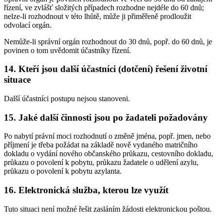
řízení, ve zvlášť složitých případech rozhodne nejdéle do 60 dnů;
nelze-li rozhodnout v této lhůtě, může ji přiměřeně prodloužit
odvolací orgán.
Nemůže-li správní orgán rozhodnout do 30 dnů, popř. do 60 dnů, je
povinen o tom uvědomit účastníky řízení.
14. Kteří jsou další účastníci (dotčení) řešení životní
situace
Další účastníci postupu nejsou stanoveni.
15. Jaké další činnosti jsou po žadateli požadovány
Po nabytí právní moci rozhodnutí o změně jména, popř. jmen, nebo
příjmení je třeba požádat na základě nově vydaného matričního
dokladu o vydání nového občanského průkazu, cestovního dokladu,
průkazu o povolení k pobytu, průkazu žadatele o udělení azylu,
průkazu o povolení k pobytu azylanta.
16. Elektronická služba, kterou lze využít
Tuto situaci není možné řešit zasláním žádosti elektronickou poštou.