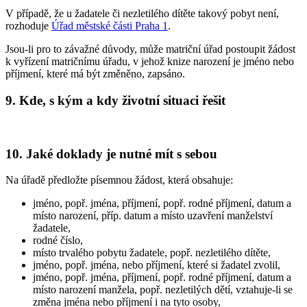
V případě, že u žadatele či nezletilého dítěte takový pobyt není,
rozhoduje
Úřad městské části Praha 1
.
Jsou-li pro to závažné důvody, může matriční úřad postoupit žádost
k vyřízení matričnímu úřadu, v jehož knize narození je jméno nebo
příjmení, které má být změněno, zapsáno.
9. Kde, s kým a kdy životní situaci řešit
10. Jaké doklady je nutné mít s sebou
Na úřadě předložte písemnou žádost, která obsahuje:
jméno, popř. jména, příjmení, popř. rodné příjmení, datum a
místo narození, příp. datum a místo uzavření manželství
žadatele,
rodné číslo,
místo trvalého pobytu žadatele, popř. nezletilého dítěte,
jméno, popř. jména, nebo příjmení, které si žadatel zvolil,
jméno, popř. jména, příjmení, popř. rodné příjmení, datum a
místo narození manžela, popř. nezletilých dětí, vztahuje-li se
změna jména nebo příjmení i na tyto osoby,