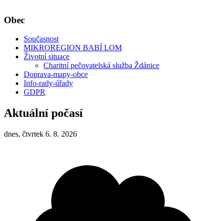
Obec
Současnost
MIKROREGION BABÍ LOM
Životní situace
Charitní pečovatelská služba Ždánice
Doprava-mapy-obce
Info-rady-úřady
GDPR
Aktuální počasí
dnes, čtvrtek 6. 8. 2026