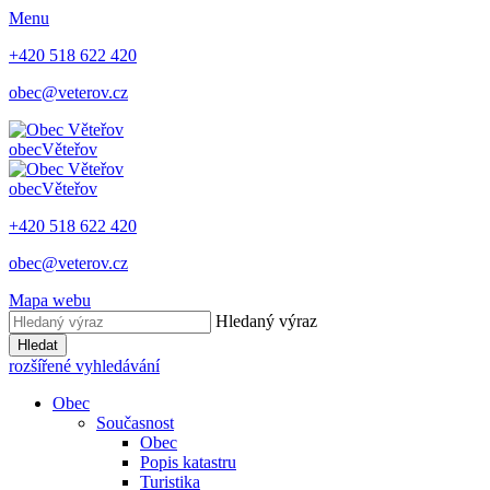
Menu
+420 518 622 420
obec@veterov.cz
obec
Věteřov
obec
Věteřov
+420 518 622 420
obec@veterov.cz
Mapa webu
Hledaný výraz
Hledat
rozšířené vyhledávání
Obec
Současnost
Obec
Popis katastru
Turistika