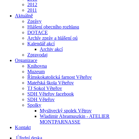
2012
2011
Aktuálně
Zprávy
Hlášení obecního rozhlasu
DOTACE
Archív zpráv a hlášení oú
Kalendář akcí
Archiv akcí
Zpravodaj
Organizace
Knihovna
Muzeum
Římskokatolická farnost Věteřov
Mateřská škola Věteřov
TJ Sokol Věteřov
SDH Věteřov facebook
SDH Věteřov
Spolky
Myslivecký spolek Větrov
Wladimir Abramuszkin - ATELIER
MONTPARNASSE
Kontakt
Úřední deska