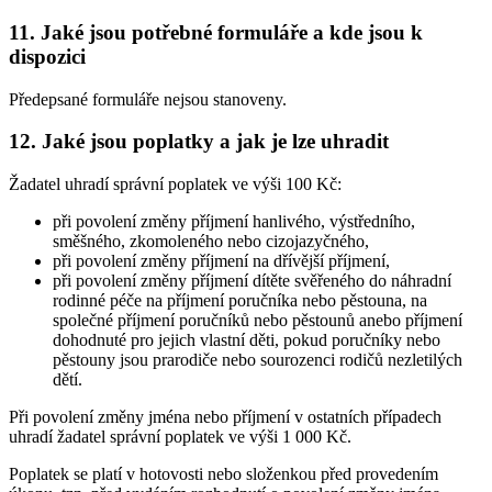
11. Jaké jsou potřebné formuláře a kde jsou k
dispozici
Předepsané formuláře nejsou stanoveny.
12. Jaké jsou poplatky a jak je lze uhradit
Žadatel uhradí správní poplatek ve výši 100 Kč:
při povolení změny příjmení hanlivého, výstředního,
směšného, zkomoleného nebo cizojazyčného,
při povolení změny příjmení na dřívější příjmení,
při povolení změny příjmení dítěte svěřeného do náhradní
rodinné péče na příjmení poručníka nebo pěstouna, na
společné příjmení poručníků nebo pěstounů anebo příjmení
dohodnuté pro jejich vlastní děti, pokud poručníky nebo
pěstouny jsou prarodiče nebo sourozenci rodičů nezletilých
dětí.
Při povolení změny jména nebo příjmení v ostatních případech
uhradí žadatel správní poplatek ve výši 1 000 Kč.
Poplatek se platí v hotovosti nebo složenkou před provedením