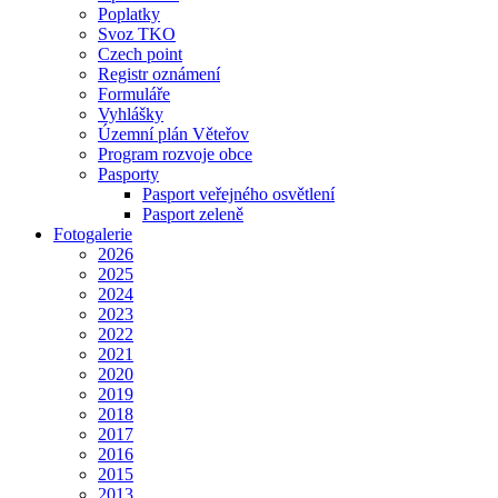
Poplatky
Svoz TKO
Czech point
Registr oznámení
Formuláře
Vyhlášky
Územní plán Věteřov
Program rozvoje obce
Pasporty
Pasport veřejného osvětlení
Pasport zeleně
Fotogalerie
2026
2025
2024
2023
2022
2021
2020
2019
2018
2017
2016
2015
2013