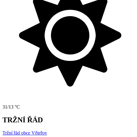
31/13 °C
TRŽNÍ ŘÁD
Tržní řád obce Věteřov