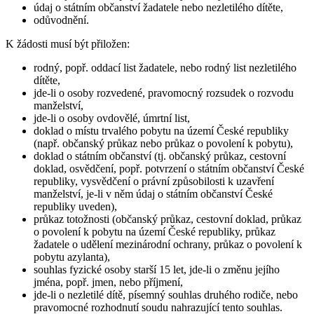
údaj o státním občanství žadatele nebo nezletilého dítěte,
odůvodnění.
K žádosti musí být přiložen:
rodný, popř. oddací list žadatele, nebo rodný list nezletilého
dítěte,
jde-li o osoby rozvedené, pravomocný rozsudek o rozvodu
manželství,
jde-li o osoby ovdovělé, úmrtní list,
doklad o místu trvalého pobytu na území České republiky
(např. občanský průkaz nebo průkaz o povolení k pobytu),
doklad o státním občanství (tj. občanský průkaz, cestovní
doklad, osvědčení, popř. potvrzení o státním občanství České
republiky, vysvědčení o právní způsobilosti k uzavření
manželství, je-li v něm údaj o státním občanství České
republiky uveden),
průkaz totožnosti (občanský průkaz, cestovní doklad, průkaz
o povolení k pobytu na území České republiky, průkaz
žadatele o udělení mezinárodní ochrany, průkaz o povolení k
pobytu azylanta),
souhlas fyzické osoby starší 15 let, jde-li o změnu jejího
jména, popř. jmen, nebo příjmení,
jde-li o nezletilé dítě, písemný souhlas druhého rodiče, nebo
pravomocné rozhodnutí soudu nahrazující tento souhlas.