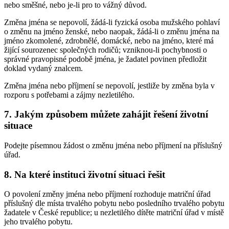
nebo směšné, nebo je-li pro to vážný důvod.
Změna jména se nepovolí, žádá-li fyzická osoba mužského pohlaví
o změnu na jméno ženské, nebo naopak, žádá-li o změnu jména na
jméno zkomolené, zdrobnělé, domácké, nebo na jméno, které má
žijící sourozenec společných rodičů; vzniknou-li pochybnosti o
správné pravopisné podobě jména, je žadatel povinen předložit
doklad vydaný znalcem.
Změna jména nebo příjmení se nepovolí, jestliže by změna byla v
rozporu s potřebami a zájmy nezletilého.
7. Jakým způsobem můžete zahájit řešení životní
situace
Podejte písemnou žádost o změnu jména nebo příjmení na příslušný
úřad.
8. Na které instituci životní situaci řešit
O povolení změny jména nebo příjmení rozhoduje matriční úřad
příslušný dle místa trvalého pobytu nebo posledního trvalého pobytu
žadatele v České republice; u nezletilého dítěte matriční úřad v místě
jeho trvalého pobytu.