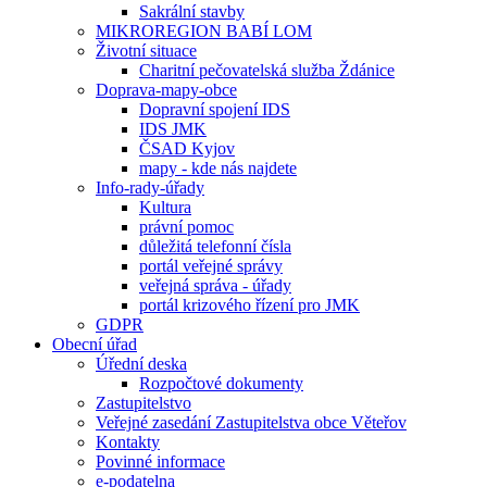
Sakrální stavby
MIKROREGION BABÍ LOM
Životní situace
Charitní pečovatelská služba Ždánice
Doprava-mapy-obce
Dopravní spojení IDS
IDS JMK
ČSAD Kyjov
mapy - kde nás najdete
Info-rady-úřady
Kultura
právní pomoc
důležitá telefonní čísla
portál veřejné správy
veřejná správa - úřady
portál krizového řízení pro JMK
GDPR
Obecní úřad
Úřední deska
Rozpočtové dokumenty
Zastupitelstvo
Veřejné zasedání Zastupitelstva obce Věteřov
Kontakty
Povinné informace
e-podatelna