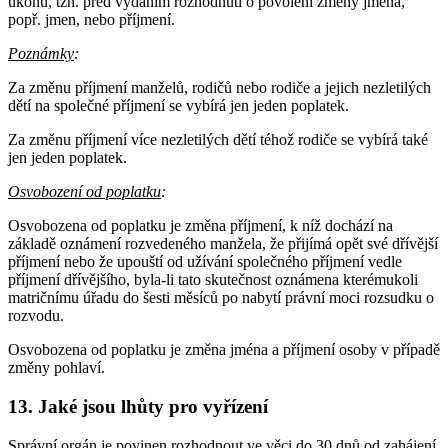
úkonu, tzn. před vydáním rozhodnutí o povolení změny jména,
popř. jmen, nebo příjmení.
Poznámky
:
Za změnu příjmení manželů, rodičů nebo rodiče a jejich nezletilých
dětí na společné příjmení se vybírá jen jeden poplatek.
Za změnu příjmení více nezletilých dětí téhož rodiče se vybírá také
jen jeden poplatek.
Osvobození od poplatku
:
Osvobozena od poplatku je změna příjmení, k níž dochází na
základě oznámení rozvedeného manžela, že přijímá opět své dřívější
příjmení nebo že upouští od užívání společného příjmení vedle
příjmení dřívějšího, byla-li tato skutečnost oznámena kterémukoli
matričnímu úřadu do šesti měsíců po nabytí právní moci rozsudku o
rozvodu.
Osvobozena od poplatku je změna jména a příjmení osoby v případě
změny pohlaví.
13. Jaké jsou lhůty pro vyřízení
Správní orgán je povinen rozhodnout ve věci do 30 dnů od zahájení