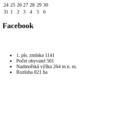
24
25
26
27
28
29
30
31
1
2
3
4
5
6
Facebook
1. pís. zmínka 1141
Počet obyvatel 501
Nadmořská výška 264 m n. m.
Rozloha 821 ha