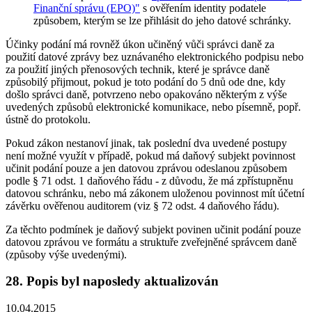
Finanční správu (EPO)"
s ověřením identity podatele
způsobem, kterým se lze přihlásit do jeho datové schránky.
Účinky podání má rovněž úkon učiněný vůči správci daně za
použití datové zprávy bez uznávaného elektronického podpisu nebo
za použití jiných přenosových technik, které je správce daně
způsobilý přijmout, pokud je toto podání do 5 dnů ode dne, kdy
došlo správci daně, potvrzeno nebo opakováno některým z výše
uvedených způsobů elektronické komunikace, nebo písemně, popř.
ústně do protokolu.
Pokud zákon nestanoví jinak, tak poslední dva uvedené postupy
není možné využít v případě, pokud má daňový subjekt povinnost
učinit podání pouze a jen datovou zprávou odeslanou způsobem
podle § 71 odst. 1 daňového řádu - z důvodu, že má zpřístupněnu
datovou schránku, nebo má zákonem uloženou povinnost mít účetní
závěrku ověřenou auditorem (viz § 72 odst. 4 daňového řádu).
Za těchto podmínek je daňový subjekt povinen učinit podání pouze
datovou zprávou ve formátu a struktuře zveřejněné správcem daně
(způsoby výše uvedenými).
28. Popis byl naposledy aktualizován
10.04.2015