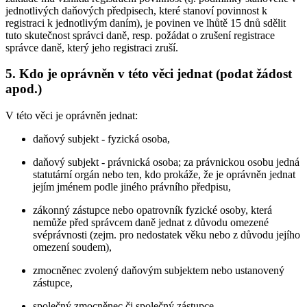
jednotlivých daňových předpisech, které stanoví povinnost k
registraci k jednotlivým daním), je povinen ve lhůtě 15 dnů sdělit
tuto skutečnost správci daně, resp. požádat o zrušení registrace
správce daně, který jeho registraci zruší.
5. Kdo je oprávněn v této věci jednat (podat žádost
apod.)
V této věci je oprávněn jednat:
daňový subjekt - fyzická osoba,
daňový subjekt - právnická osoba; za právnickou osobu jedná
statutární orgán nebo ten, kdo prokáže, že je oprávněn jednat
jejím jménem podle jiného právního předpisu,
zákonný zástupce nebo opatrovník fyzické osoby, která
nemůže před správcem daně jednat z důvodu omezené
svéprávnosti (zejm. pro nedostatek věku nebo z důvodu jejího
omezení soudem),
zmocněnec zvolený daňovým subjektem nebo ustanovený
zástupce,
společný zmocněnec či společný zástupce,