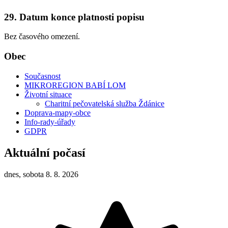
29. Datum konce platnosti popisu
Bez časového omezení.
Obec
Současnost
MIKROREGION BABÍ LOM
Životní situace
Charitní pečovatelská služba Ždánice
Doprava-mapy-obce
Info-rady-úřady
GDPR
Aktuální počasí
dnes, sobota 8. 8. 2026