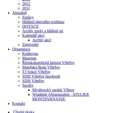
2012
2011
Aktuálně
Zprávy
Hlášení obecního rozhlasu
DOTACE
Archív zpráv a hlášení oú
Kalendář akcí
Archiv akcí
Zpravodaj
Organizace
Knihovna
Muzeum
Římskokatolická farnost Věteřov
Mateřská škola Věteřov
TJ Sokol Věteřov
SDH Věteřov facebook
SDH Věteřov
Spolky
Myslivecký spolek Větrov
Wladimir Abramuszkin - ATELIER
MONTPARNASSE
Kontakt
Úřední deska