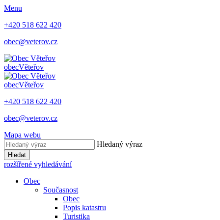
Menu
+420 518 622 420
obec@veterov.cz
obec
Věteřov
obec
Věteřov
+420 518 622 420
obec@veterov.cz
Mapa webu
Hledaný výraz
Hledat
rozšířené vyhledávání
Obec
Současnost
Obec
Popis katastru
Turistika