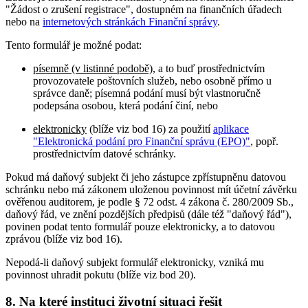
"Žádost o zrušení registrace", dostupném na finančních úřadech
nebo na
internetových stránkách Finanční správy
.
Tento formulář je možné podat:
písemně (v listinné podobě)
, a to buď prostřednictvím
provozovatele poštovních služeb, nebo osobně přímo u
správce daně; písemná podání musí být vlastnoručně
podepsána osobou, která podání činí, nebo
elektronicky
(blíže viz bod 16) za použití
aplikace
"Elektronická podání pro Finanční správu (EPO)"
, popř.
prostřednictvím datové schránky.
Pokud má daňový subjekt či jeho zástupce zpřístupněnu datovou
schránku nebo má zákonem uloženou povinnost mít účetní závěrku
ověřenou auditorem, je podle § 72 odst. 4 zákona č. 280/2009 Sb.,
daňový řád, ve znění pozdějších předpisů (dále též "daňový řád"),
povinen podat tento formulář pouze elektronicky, a to datovou
zprávou (blíže viz bod 16).
Nepodá-li daňový subjekt formulář elektronicky, vzniká mu
povinnost uhradit pokutu (blíže viz bod 20).
8. Na které instituci životní situaci řešit