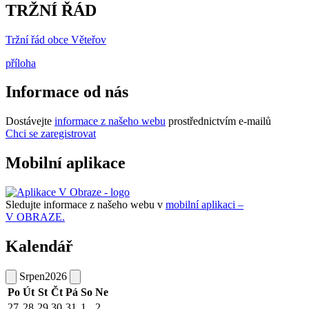
TRŽNÍ ŘÁD
Tržní řád obce Věteřov
příloha
Informace od nás
Dostávejte
informace z našeho webu
prostřednictvím e-mailů
Chci se zaregistrovat
Mobilní aplikace
Sledujte informace z našeho webu v
mobilní aplikaci –
V OBRAZE.
Kalendář
Srpen
2026
Po
Út
St
Čt
Pá
So
Ne
27
28
29
30
31
1
2