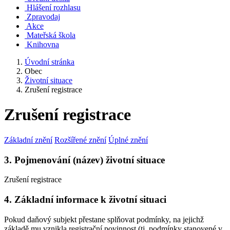
Hlášení rozhlasu
Zpravodaj
Akce
Mateřská škola
Knihovna
Úvodní stránka
Obec
Životní situace
Zrušení registrace
Zrušení registrace
Základní znění
Rozšířené znění
Úplné znění
3. Pojmenování (název) životní situace
Zrušení registrace
4. Základní informace k životní situaci
Pokud daňový subjekt přestane splňovat podmínky, na jejichž
základě mu vznikla registrační povinnost (tj. podmínky stanovené v