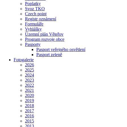
Poplatky
Svoz TKO
Czech point
Registr oznámení
Formuláře
Vyhlášky
Územní plán Věteřov
Program rozvoje obce
Pasporty
Pasport veřejného osvětlení
Pasport zeleně
Fotogalerie
2026
2025
2024
2023
2022
2021
2020
2019
2018
2017
2016
2015
2013