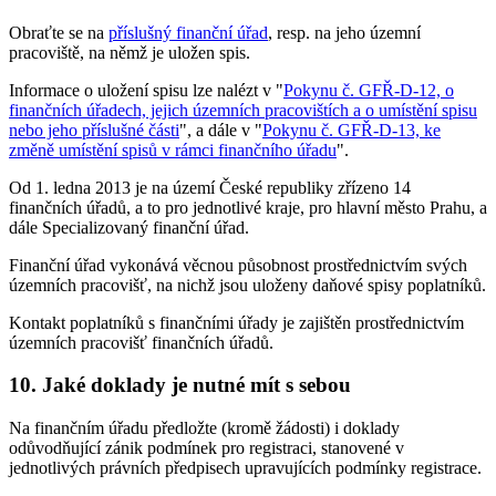
Obraťte se na
příslušný finanční úřad
, resp. na jeho územní
pracoviště, na němž je uložen spis.
Informace o uložení spisu lze nalézt v "
Pokynu č. GFŘ-D-12, o
finančních úřadech, jejich územních pracovištích a o umístění spisu
nebo jeho příslušné části
", a dále v "
Pokynu č. GFŘ-D-13, ke
změně umístění spisů v rámci finančního úřadu
".
Od 1. ledna 2013 je na území České republiky zřízeno 14
finančních úřadů, a to pro jednotlivé kraje, pro hlavní město Prahu, a
dále Specializovaný finanční úřad.
Finanční úřad vykonává věcnou působnost prostřednictvím svých
územních pracovišť, na nichž jsou uloženy daňové spisy poplatníků.
Kontakt poplatníků s finančními úřady je zajištěn prostřednictvím
územních pracovišť finančních úřadů.
10. Jaké doklady je nutné mít s sebou
Na finančním úřadu předložte (kromě žádosti) i doklady
odůvodňující zánik podmínek pro registraci, stanovené v
jednotlivých právních předpisech upravujících podmínky registrace.