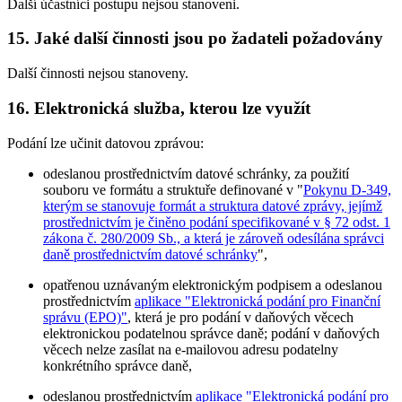
Další účastníci postupu nejsou stanoveni.
15. Jaké další činnosti jsou po žadateli požadovány
Další činnosti nejsou stanoveny.
16. Elektronická služba, kterou lze využít
Podání lze učinit datovou zprávou:
odeslanou prostřednictvím datové schránky, za použití
souboru ve formátu a struktuře definované v "
Pokynu D-349,
kterým se stanovuje formát a struktura datové zprávy, jejímž
prostřednictvím je činěno podání specifikované v § 72 odst. 1
zákona č. 280/2009 Sb., a která je zároveň odesílána správci
daně prostřednictvím datové schránky
",
opatřenou uznávaným elektronickým podpisem a odeslanou
prostřednictvím
aplikace "Elektronická podání pro Finanční
správu (EPO)"
, která je pro podání v daňových věcech
elektronickou podatelnou správce daně; podání v daňových
věcech nelze zasílat na e-mailovou adresu podatelny
konkrétního správce daně,
odeslanou prostřednictvím
aplikace "Elektronická podání pro