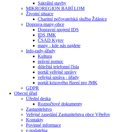
Sakrální stavby
MIKROREGION BABÍ LOM
Životní situace
Charitní pečovatelská služba Ždánice
Doprava-mapy-obce
Dopravní spojení IDS
IDS JMK
ČSAD Kyjov
mapy - kde nás najdete
Info-rady-úřady
Kultura
právní pomoc
důležitá telefonní čísla
portál veřejné správy
veřejná správa - úřady
portál krizového řízení pro JMK
GDPR
Obecní úřad
Úřední deska
Rozpočtové dokumenty
Zastupitelstvo
Veřejné zasedání Zastupitelstva obce Věteřov
Kontakty
Povinné informace
e-podatelna