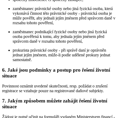
zaměstnanec právnické osoby nebo jiná fyzická osoba, která
vykonává činnost této právnické osoby - právnická osoba je
může pověřit, aby jednali jejím jménem před správcem daně v
rozsahu tohoto pověření,
zaměstnanec podnikající fyzické osoby nebo jiná fyzická
osoba pověřená k tomu, aby jednala jejím jménem před
správcem daně v rozsahu tohoto pověření,
prokurista právnické osoby - při správě daní je oprávněn
jednat jejím jménem, může-li podle udělené prokury jednat
samostatně.
6. Jaké jsou podmínky a postup pro řešení životní
situace
Povinnost oznámit uvedené skutečnosti, resp. požádat o zrušení
registrace se vztahuje pouze na registrované daňové subjekty.
7. Jakým způsobem můžete zahájit řešení životní
situace
Žádost je nutné učinit na formuláři vydaném Ministerstvem financí -