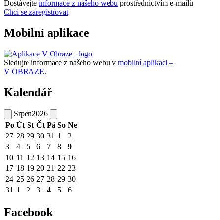
Dostávejte
informace z našeho webu
prostřednictvím e-mailů
Chci se zaregistrovat
Mobilní aplikace
Sledujte informace z našeho webu v
mobilní aplikaci –
V OBRAZE.
Kalendář
Srpen
2026
Po
Út
St
Čt
Pá
So
Ne
27
28
29
30
31
1
2
3
4
5
6
7
8
9
10
11
12
13
14
15
16
17
18
19
20
21
22
23
24
25
26
27
28
29
30
31
1
2
3
4
5
6
Facebook