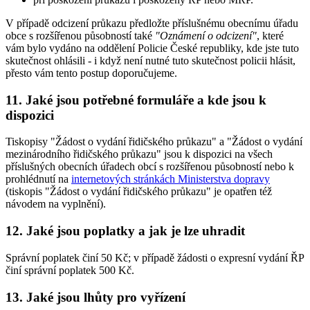
V případě odcizení průkazu předložte příslušnému obecnímu úřadu
obce s rozšířenou působností také
"Oznámení o odcizení"
, které
vám bylo vydáno na oddělení Policie České republiky, kde jste tuto
skutečnost ohlásili - i když není nutné tuto skutečnost policii hlásit,
přesto vám tento postup doporučujeme.
11. Jaké jsou potřebné formuláře a kde jsou k
dispozici
Tiskopisy "Žádost o vydání řidičského průkazu" a "Žádost o vydání
mezinárodního řidičského průkazu" jsou k dispozici na všech
příslušných obecních úřadech obcí s rozšířenou působností nebo k
prohlédnutí na
internetových stránkách Ministerstva dopravy
(tiskopis "Žádost o vydání řidičského průkazu" je opatřen též
návodem na vyplnění).
12. Jaké jsou poplatky a jak je lze uhradit
Správní poplatek činí 50 Kč; v případě žádosti o expresní vydání ŘP
činí správní poplatek 500 Kč.
13. Jaké jsou lhůty pro vyřízení