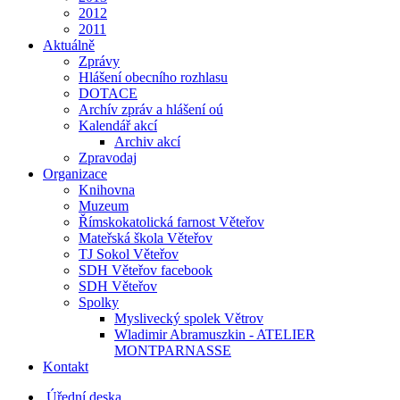
2012
2011
Aktuálně
Zprávy
Hlášení obecního rozhlasu
DOTACE
Archív zpráv a hlášení oú
Kalendář akcí
Archiv akcí
Zpravodaj
Organizace
Knihovna
Muzeum
Římskokatolická farnost Věteřov
Mateřská škola Věteřov
TJ Sokol Věteřov
SDH Věteřov facebook
SDH Věteřov
Spolky
Myslivecký spolek Větrov
Wladimir Abramuszkin - ATELIER
MONTPARNASSE
Kontakt
Úřední deska