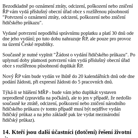
Bezodkladně po oznámení ztráty, odcizení, poškození nebo zničení
ŘP vám vydá příslušný obecní úřad obce s rozšířenou působností
"Potvrzení o oznámení ztráty, odcizení, poškození nebo zničení
řidičského průkazu".
Vydané potvrzení nepodléhá správnímu poplatku a platí 30 dnů ode
dne jeho vydání; po tuto dobu nahrazuje ŘP, ale pouze pro provoz
na území České republiky.
Současně je nutné vyplnit "Žádost o vydání řidičského průkazu". Po
uplynutí doby platnosti potvrzení vám vydá příslušný obecní úřad
obce s rozšířenou působností duplikát ŘP.
Nový ŘP vám bude vydán ve lhůtě do 20 kalendářních dnů ode dne
podání žádosti, při expresní žádosti do 5 pracovních dnů.
Týká-li se hlášení MŘP - bude vám jeho duplikát vystaven
neprodleně (zpravidla na počkání), ale to jen v případě, že nedošlo
současně ke ztrátě, odcizení, poškození nebo zničení národního
řidičského průkazu (v tomto případě musí být nejdříve vydán
řidičský průkaz a na jeho základě pak lze vydat mezinárodní
řidičský průkaz).
14. Kteří jsou další účastníci (dotčení) řešení životní