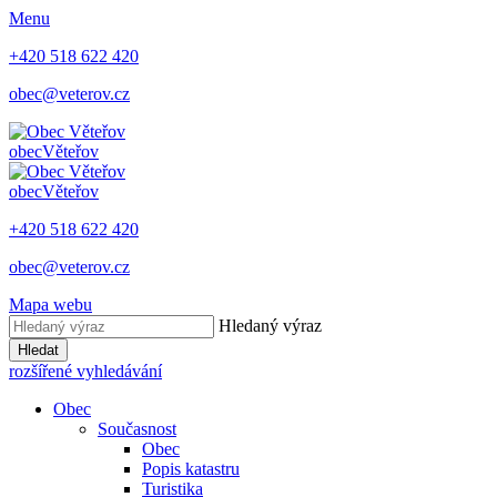
Menu
+420 518 622 420
obec@veterov.cz
obec
Věteřov
obec
Věteřov
+420 518 622 420
obec@veterov.cz
Mapa webu
Hledaný výraz
Hledat
rozšířené vyhledávání
Obec
Současnost
Obec
Popis katastru
Turistika