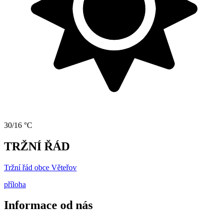
30/16 °C
TRŽNÍ ŘÁD
Tržní řád obce Věteřov
příloha
Informace od nás