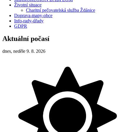
Životní situace
Charitní pečovatelská služba Ždánice
Doprava-mapy-obce
Info-rady-úřady
GDPR
Aktuální počasí
dnes, neděle 9. 8. 2026