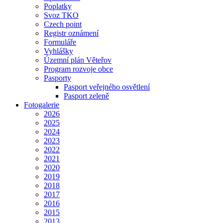
Poplatky
Svoz TKO
Czech point
Registr oznámení
Formuláře
Vyhlášky
Územní plán Věteřov
Program rozvoje obce
Pasporty
Pasport veřejného osvětlení
Pasport zeleně
Fotogalerie
2026
2025
2024
2023
2022
2021
2020
2019
2018
2017
2016
2015
2013