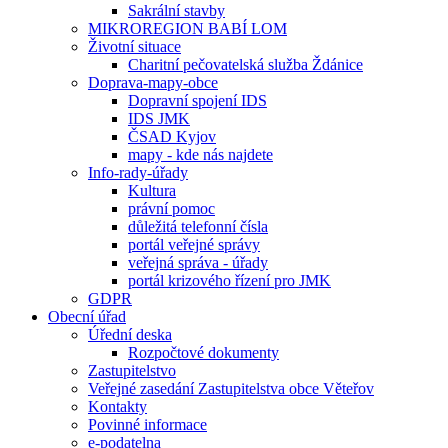
Sakrální stavby
MIKROREGION BABÍ LOM
Životní situace
Charitní pečovatelská služba Ždánice
Doprava-mapy-obce
Dopravní spojení IDS
IDS JMK
ČSAD Kyjov
mapy - kde nás najdete
Info-rady-úřady
Kultura
právní pomoc
důležitá telefonní čísla
portál veřejné správy
veřejná správa - úřady
portál krizového řízení pro JMK
GDPR
Obecní úřad
Úřední deska
Rozpočtové dokumenty
Zastupitelstvo
Veřejné zasedání Zastupitelstva obce Věteřov
Kontakty
Povinné informace
e-podatelna