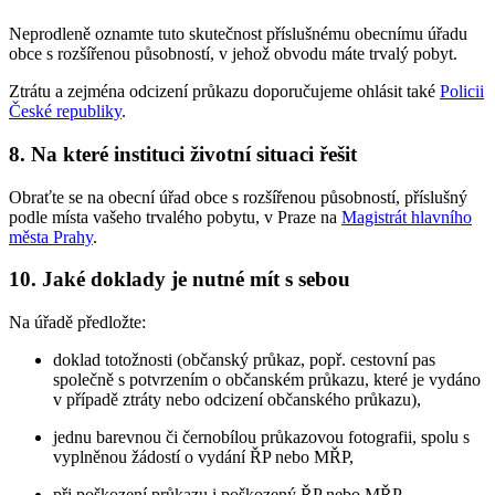
Neprodleně oznamte tuto skutečnost příslušnému obecnímu úřadu
obce s rozšířenou působností, v jehož obvodu máte trvalý pobyt.
Ztrátu a zejména odcizení průkazu doporučujeme ohlásit také
Policii
České republiky
.
8. Na které instituci životní situaci řešit
Obraťte se na obecní úřad obce s rozšířenou působností, příslušný
podle místa vašeho trvalého pobytu, v Praze na
Magistrát hlavního
města Prahy
.
10. Jaké doklady je nutné mít s sebou
Na úřadě předložte:
doklad totožnosti (občanský průkaz, popř. cestovní pas
společně s potvrzením o občanském průkazu, které je vydáno
v případě ztráty nebo odcizení občanského průkazu),
jednu barevnou či černobílou průkazovou fotografii, spolu s
vyplněnou žádostí o vydání ŘP nebo MŘP,
při poškození průkazu i poškozený ŘP nebo MŘP.